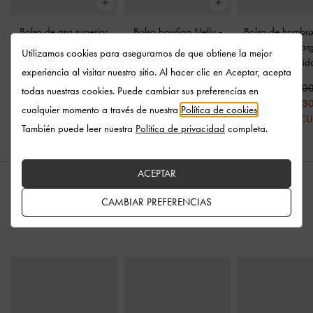
Bolso de asa superior
Bolso bowling Nelly
-
Bolso de hombro
Aubrielle efecto cocodrilo
Rosa Pálido
con diseño ala
Utilizamos cookies para asegurarnos de que obtiene la mejor
-
Rosa Pálido
Rosa Pálid
experiencia al visitar nuestro sitio. Al hacer clic en Aceptar, acepta
US$99.00
US$96.00
US$69.30
US$119.0
todas nuestras cookies. Puede cambiar sus preferencias en
30% DE DESCUENTO
US$83.3
cualquier momento a través de nuestra
Política de cookies
.
30% DE DESC
También puede leer nuestra
Política de privacidad
completa.
ACEPTAR
CAMBIAR PREFERENCIAS
ESTILO CON