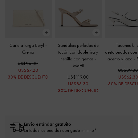
Cartera larga Beryl
-
Sandalias perladas de
Tacones kitt
Crema
tacón con doble tira y
destalonados con
hebilla con gemas
-
acento y lazo
-
US$96.00
Marfil
US$67.20
US$89.0
30% DE DESCUENTO
US$119.00
US$62.3
US$83.30
30% DE DESC
30% DE DESCUENTO
Envío estándar gratuito
En todos los pedidos con gasto mínimo*