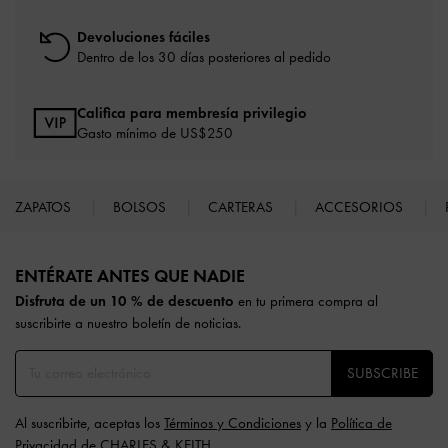
Devoluciones fáciles
Dentro de los 30 días posteriores al pedido
Califica para membresía privilegio
Gasto mínimo de US$250
ZAPATOS
BOLSOS
CARTERAS
ACCESORIOS
Site footer
ENTÉRATE ANTES QUE NADIE​​
Disfruta de un 10 % de descuento
en tu primera compra al
suscribirte a nuestro boletín de noticias.
SUBSCRIBE
Al suscribirte, aceptas los
Términos y Condiciones
y la
Política de
Privacidad
de CHARLES & KEITH.