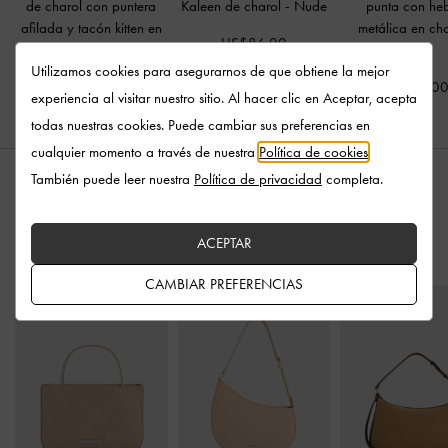
de charol con puntera
Kaleen de charol
-
Nude
punta con heb
afilada y tacón kitten en
metálica en ch
US$86.00
color nude
-
Nude
Nude
Utilizamos cookies para asegurarnos de que obtiene la mejor
US$89.00
US$89.0
experiencia al visitar nuestro sitio. Al hacer clic en Aceptar, acepta
todas nuestras cookies. Puede cambiar sus preferencias en
cualquier momento a través de nuestra
Política de cookies
.
También puede leer nuestra
Política de privacidad
completa.
ESTILO CON
ACEPTAR
CAMBIAR PREFERENCIAS