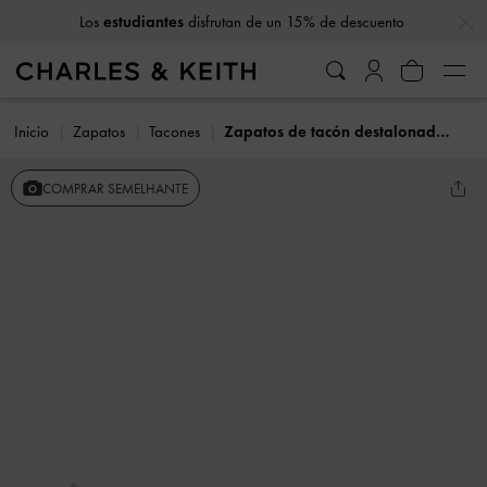
…
…
Los
estudiantes
disfrutan de un 15% de descuento
Inicio
Zapatos
Tacones
Zapatos de tacón destalonados con acento metálico
COMPRAR SEMELHANTE