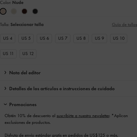
Color:
Nude
Talla:
Seleccionar talla
Guía de tallas
US 4
US 5
US 6
US 7
US 8
US 9
US 10
US 11
US 12
Nota del editor
Detalles de los artículos e instrucciones de cuidado
Promociones
Obtén 10% de descuento al
suscribirte a nuestro newsletter
. *Aplican
exclusiones de productos.
Disfruta de
envío estándar gratis
en pedidos de US$125 o más.