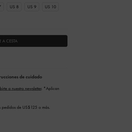
7
US 8
US 9
US 10
 A CESTA
strucciones de cuidado
ibirte a nuestro newsletter
. *Aplican
 pedidos de US$125 o más.