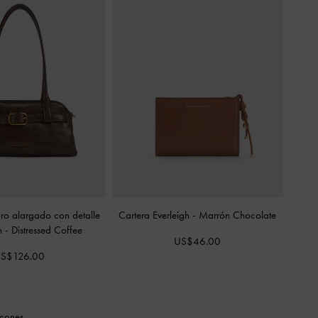
ro alargado con detalle
Cartera Everleigh
-
Marrón Chocolate
ón
-
Distressed Coffee
US$46.00
S$126.00
cones