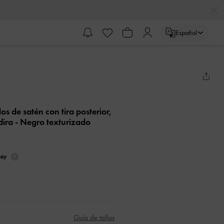
Español
s de satén con tira posterior,
dira
- Negro texturizado
Guía de tallas