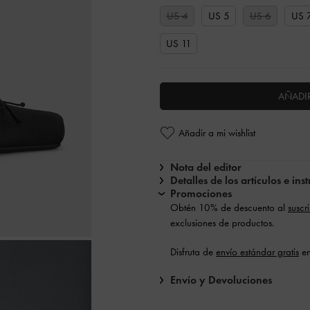
US 4
US 5
US 6
US 
US 11
AÑADIR
Añadir a mi wishlist
Nota del editor
Detalles de los artículos e in
Promociones
Obtén 10% de descuento al
suscr
exclusiones de productos.
Disfruta de
envío estándar gratis
en
Envío y Devoluciones