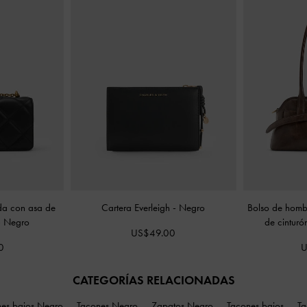
da con asa de
Cartera Everleigh
-
Negro
Bolso de homb
-
Negro
de cintur
US$49.00
0
U
CATEGORÍAS RELACIONADAS
es bajos Negro
Tacones Negro
Zapatos Negro
Tacones bajos
Ta