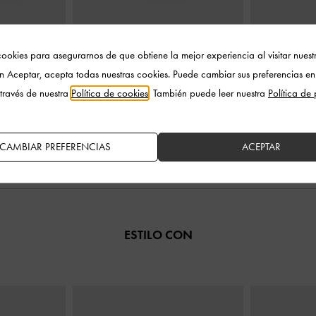
 de piel y ante
-
Salones Slingback de Ante Sintético con
Zapatos de s
ookies para asegurarnos de que obtiene la mejor experiencia al visitar nuestro
izado
Lazo Posterior
-
Negro Texturizado
cristales y 
en Aceptar, acepta todas nuestras cookies. Puede cambiar sus preferencias en
T
través de nuestra
Política de cookies
. También puede leer nuestra
Política de
0
US$86.00
CAMBIAR PREFERENCIAS
ACEPTAR
ESTILO CON