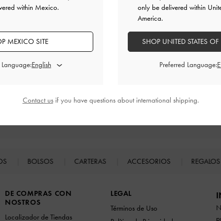
vered within Mexico.
only be delivered within Unit
America.
P MEXICO SITE
SHOP UNITED STATES OF
d Language:
Preferred Language:
Contact us
if you have questions about international shipping.
Devoluciones fáciles
Dentro de los 30 días posteriores al pedido
TOS
BOLSOS
CARTERAS
ACCESORIOS
REGALO
DE COMPRAS CON
LEGAL
I
NOSTROS
N
Términos de Uso
Localizador de Tiendas
p