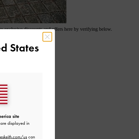
d States
erica site
are displayed in
eskeith.com/us
can