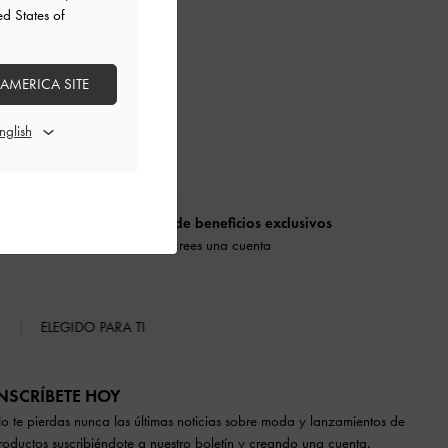
ed States of
 AMERICA SITE
Disfruta de beneficios exclusivos
Cuando crees una cuenta
S
ELEGIDO PARA TI
NSCRÍBETE HOY
o te pierdas nunca las últimas noticias sobre moda y lanzamientos de
roductos suscribiéndote a nuestro boletín y creando una cuenta.