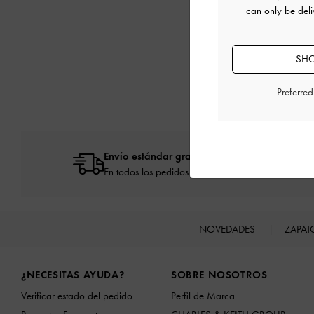
can only be deli
SHO
Preferre
Envío estándar gratuita
En todos los pedidos con gasto mínimo*
NOVEDADES
ZAPA
Site footer
¿NECESITAS AYUDA?
SOBRE NOSOTROS
Verificar estado del pedido
Perfil de Marca