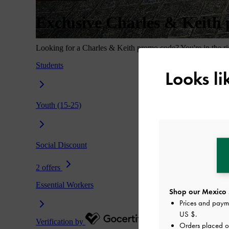
Looks l
Shop our Mexico 
Prices and paym
US $
.
Orders placed 