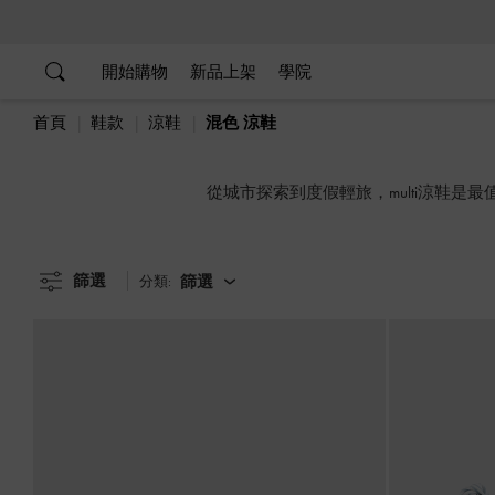
…
…
開始購物
新品上架
學院
首頁
鞋款
涼鞋
混色 涼鞋
從城市探索到度假輕旅，multi涼鞋
篩選
篩選
分類: