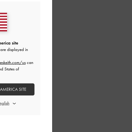
erica site
are displayed in
eskeith.com/us
can
ed States of
 AMERICA SITE