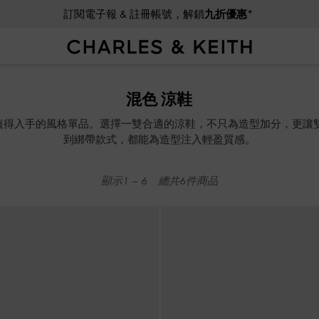
訂閱電子報 & 註冊帳號，解鎖
九折優惠*
訂閱電子報 & 註冊帳號，解鎖
九折優惠*
混色 涼鞋
是最值得入手的風格單品。選擇一雙合適的涼鞋，不只為造型加分，更
到綁帶款式，都能為造型注入輕盈質感。
顯示
1
–
6
總共
6
件商品