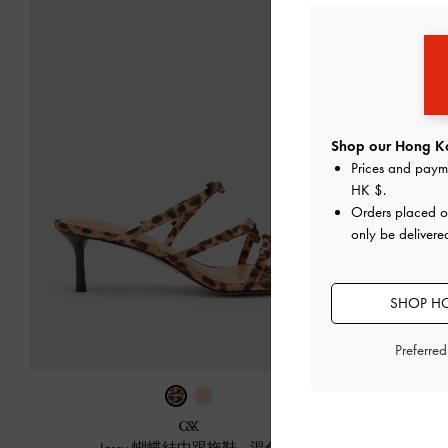
Shop our Hong Ko
Prices and paym
HK $
.
Orders placed 
only be deliver
SHOP HO
Preferre
Jessy 蝴蝶結中跟拖鞋
-
混色
小