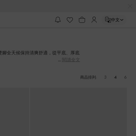
中文
讓雙腳全天候保持清爽舒適，從平底、厚底
閱讀全文
3
4
6
商品排列: