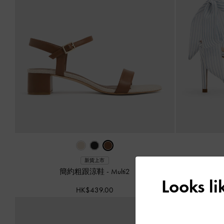
Eli
新貨上市
簡約粗跟涼鞋
-
Multi2
Looks l
HK$439.00