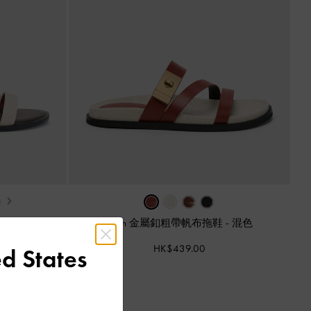
›
色
Aelin 金屬釦粗帶帆布拖鞋
-
混色
HK$439.00
d States