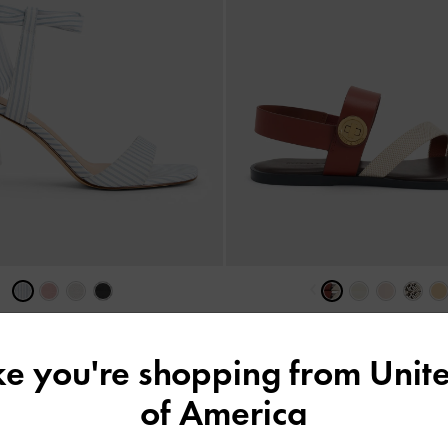
‹
ana 蝴蝶結綁帶細跟鞋
-
混色
Yara 寬帶涼鞋
-
混
HK$469.00
HK$439.00
ike you're shopping from
Unite
of America