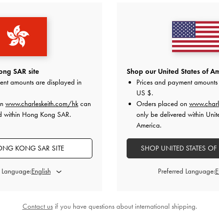
ng SAR site
Shop our United States of Am
ent amounts are displayed in
Prices and payment amounts 
US $
.
on
www.charleskeith.com/hk
can
Orders placed on
www.charl
ed within Hong Kong SAR.
only be delivered within Unit
America.
NG KONG SAR SITE
SHOP UNITED STATES OF
d Language:
Preferred Language:
Contact us
if you have questions about international shipping.
牛毛寬編織涼鞋
-
混色