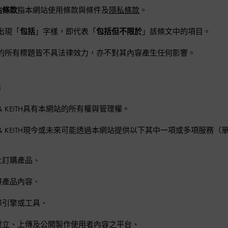
站條款
指本網站使用條款與條件及
隱私條款
。
出現「
包括
」字樣，即代表「
包括但不限於
」該條文中的項目。
的所有標題皆不具法律效力，亦不對其內容產生任何影響。
務
ES & KEITH具有本網站的所有權與管理權。
ES & KEITH現今或未來可能透過本網站提供以下其中一項或多項服務
上訂購產品、
得產品內容、
尋引擎或工具、
建立、上傳及公開製作使用者內容之平台、