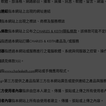
、軟體、部落格、網路節目、播客、廣播、訊息、軟體、留言、建議
站連結
指本網站上出現的網址連結
標
指本網站上出現之標誌、商標及服務標誌
私條款
指本網站上公布之
CHARLES & KEITH隱私條款
，該條款可能不定
品
指透過本網站訂購CHARLES & KEITH產品及/或服務
服器
指透過本網站或服務進行之電腦軟體、系統與伺服器之控管、操
務
請見條款3(ii)。
站
指
www.charleskeith.com
網站或手機應用程式。
trong>第三方提供之產品指第三方在本網站廣告或提供連結之產品與
三方使用者內容
指非由您本人建立、傳播、張貼或上傳之所有使用者
用者內容
指本網站上所有由使用者建立、傳播、張貼或上傳之內容。