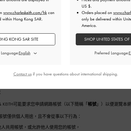
易或利用任何本站使用者內容，除非已事先取得CHARLES & KEI
US $
.
人。
on
www.charleskeith.com/hk
can
Orders placed on
www.charl
ed within Hong Kong SAR.
only be delivered within Unit
4(i)之普遍情形下，除非已事先取得CHARLES & KEITH之書
America.
任何技術（包含未來可用之技術）再製、展示或在其他網站或伺服器上提供CHARL
方使用者內容。
NG KONG SAR SITE
SHOP UNITED STATES OF
之內容版權皆為CHARLES & KEITH或該內容或軟體之供應商所有，CH
d Language:
Preferred Language:
本網站內容可能必須遵守附加終端使用者許可協議。
過法律或CHARLES & KEITH書面授權之特殊情況，禁止透過逆
碼。
Contact us
if you have questions about international shipping.
號
ES & KEITH可能要求您申請網路帳號（以下簡稱「
帳號
」）以便瀏覽本
帳號僅供個人用途，且不會從事以下行為：
他人共用帳號，或允許他人使用您的帳號，