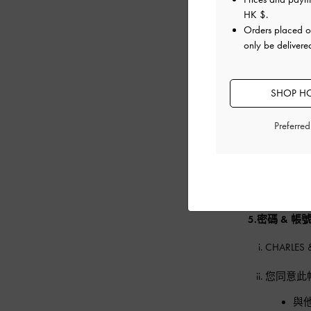
交
HK $
.
本
Orders placed 
only be deliver
在無損條款
抓取或其他
容或第三
SHOP HO
所有本網站
Preferre
使用某些
除非為經
原始程式
5.密碼 & 帳
CHARL
您同意此
與