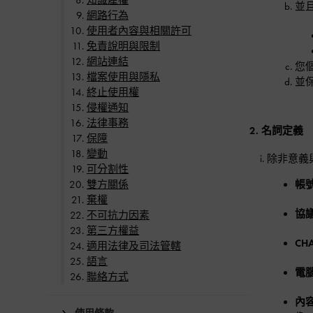
知識產權
並
網路行為
使用者內容與相關許可
免責說明與限制
網站連結
您
檔案使用與隱私
並
終止使用權
侵權通知
法律事務
2. 名詞定義
保障
變動
除非意義
可分割性
雙方關係
帳
棄權
協
不可抗力因素
第三方權益
CHA
適用法律及司法管轄
語言
電
聯絡方式
內