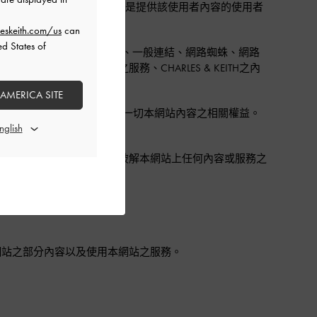
TH與該使用者之書面授權，或您即是提供該使用者內容的使用者
eskeith.com/us
can
ed States of
面授權，禁止以框架連結、鏡像連結、一般連結、網路蜘蛛、網路
ES & KEITH之服務、CHARLES & KEITH之內
 AMERICA SITE
ARLES & KEITH保留並持有一切本網站內容之相關權益。
轉編譯、反向工程或其他方式嘗試破解本網站上任何內容或服務之
網站之部分內容以及使用本網站之服務。