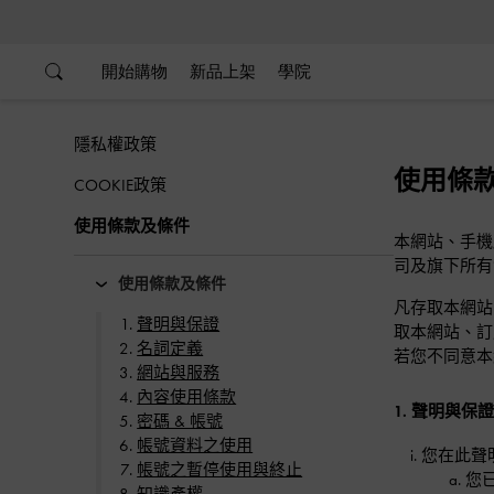
…
…
開始購物
新品上架
學院
隱私權政策
使用條
COOKIE政策
使用條款及條件
本網站、手機應用
司及旗下所有實
使用條款及條件
凡存取本網站
聲明與保證
取本網站、訂
名詞定義
若您不同意本
網站與服務
內容使用條款
1. 聲明與保
密碼 & 帳號
帳號資料之使用
您在此聲
帳號之暫停使用與終止
您