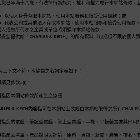
且您已年滿十八歲，有法律行為能力、權利和權力履行本網站條款，
以個人身分存取本網站、使用本站服務和接受使用條款；或
代表公司或其他法人存取本網站、使用本站服務和接受使用條款
個人或您所代表之企業或單位將須遵守本網站條款，
保證您提供給「
CHARLES & KEITH
」的所有資料（包括但不限於個人
與上下文不符，本協議之名詞定義如下：
號
請見條款5(i)。
議
指因本網站條款所產生之協議。
RLES & KEITH內容
指可在本網站上或經由本網站取得之所有CHARLES &
腦
指您的電腦、筆記型電腦、掌上型電腦、手機、平板裝置或其他用
容
指產品清單、產品說明與評論、原料、資訊、新聞、廣告、排名、