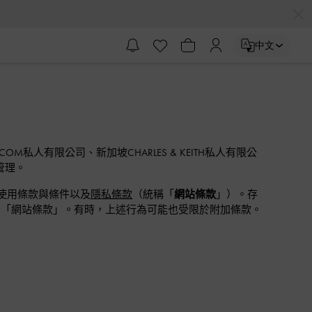
中文
.COM私人有限公司、新加坡CHARLES & KEITH私人有限公
管理。
使用條款與條件以及
隱私條款
（統稱「
網站條款
」）。存
同意遵守「網站條款」。有時，上述行為可能也受限於附加條款。