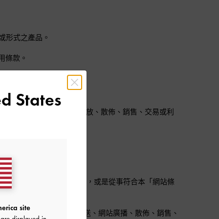
內容或形式之產品。
用條款。
d States
傳輸、廣播、播客、網路播放、散佈、銷售、交易或利
面授權，並在允許的範圍內進行使用，或是從事符合本「網站條
erica site
傳達、傳輸、廣播、網路放送、網站廣播、散佈、銷售、
are displayed in