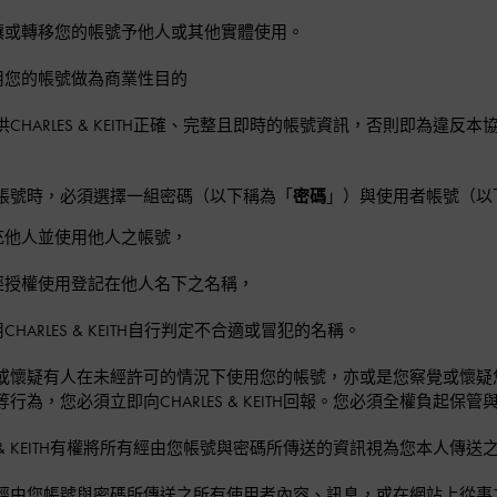
讓或轉移您的帳號予他人或其他實體使用。
用您的帳號做為商業性目的
供CHARLES & KEITH正確、完整且即時的帳號資訊，否則即為
帳號時，必須選擇一組密碼（以下稱為「
密碼
」）與使用者帳號（以
充他人並使用他人之帳號，
經授權使用登記在他人名下之名稱，
CHARLES & KEITH自行判定不合適或冒犯的名稱。
或懷疑有人在未經許可的情況下使用您的帳號，亦或是您察覺或懷疑
行為，您必須立即向CHARLES & KEITH回報。您必須全權負起
ES & KEITH有權將所有經由您帳號與密碼所傳送的資訊視為您本人
經由您帳號與密碼所傳送之所有使用者內容、訊息，或在網站上從事