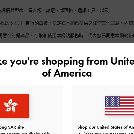
品評價與型錄、留言板、論壇、部落格、通訊工具，以及
ARLES & KEITH自行酌量後，決定在本網站提供之任何其他主題、
同意在訂購產品、存取和使用本網站服務時，代表您已同意本網站使
條款
ike you're shopping from
Unite
業或其他任何目的，再製、修改、改寫、翻譯、出版、展示、傳達、
of America
何服務、
網站
及任何本網站之內容，除非已事先取得CHARLES & KEITH之書
」中明確列出之允許事項。
ng SAR site
Shop our United States of Am
止以商業或其他任何目的，再製、修改、改寫、翻譯、出版、展示、
ent amounts are displayed in
Prices and payment amounts 