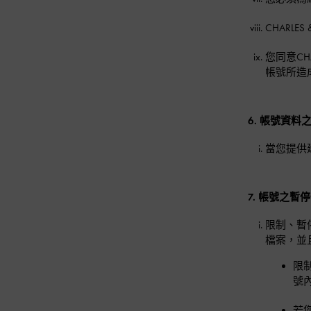
CHAR
您同意CH
帳號所造
6. 帳號資料
當您提供
7. 帳號之暫
限制、暫
檔案，並
限
號
若