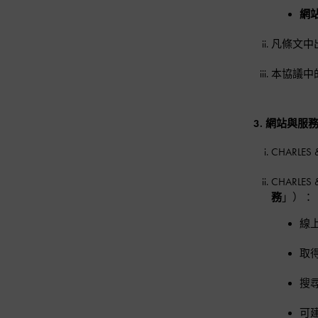
網
凡條文中
本協議中
3. 網站與服
CHARL
CHARL
務
」）：
線
取
搜
可