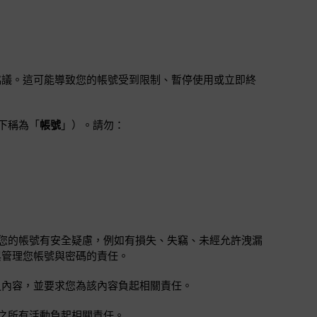
違反本協議。這可能導致您的帳號受到限制、暫停使用或立即終
下稱為「
帳號
」）。請勿：
您的帳號有安全疑慮，例如有損失、失竊、未經允許洩漏
保管與管理您帳號與密碼的責任。
傳送之內容，並要求您為該內容負起相關責任。
之所有活動負起相關責任。