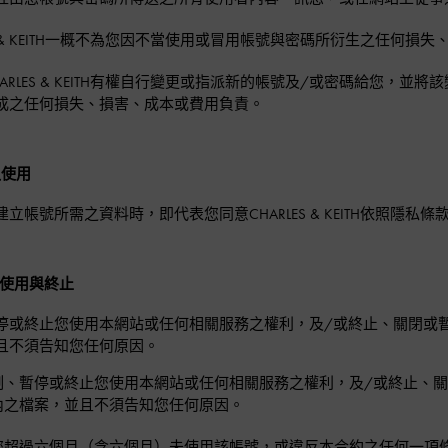
LES & KEITH一概不為您因不當使用或冒用帳號與密碼所衍生之任
ARLES & KEITH有權自行變更或指派新的帳號及/或密碼給您，並將該變
成之任何損失、損害、成本或費用負責。
之使用
建立帳號所需之資料時，即代表您同意CHARLES & KEITH依照
停使用與終止
停或終止您使用本網站或任何相關服務之權利，及/或終止、關閉或
且不須告知您任何原因。
制、暫停或終止您使用本網站或任何相關服務之權利，及/或終止、
內之檔案，並且不須告知您任何原因。
您超過六個月（含六個月）未使用該帳號，或違反本合約之任何一項條款，或C