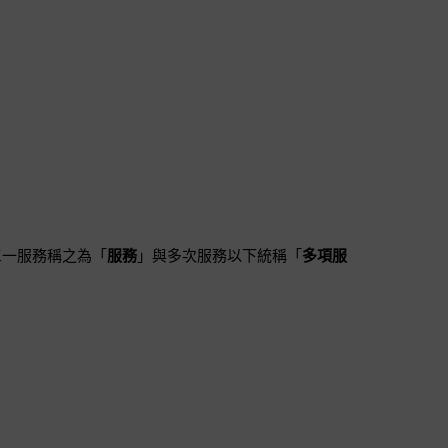
（單一服務稱之為「
服務
」與多次服務以下統稱「
多項服