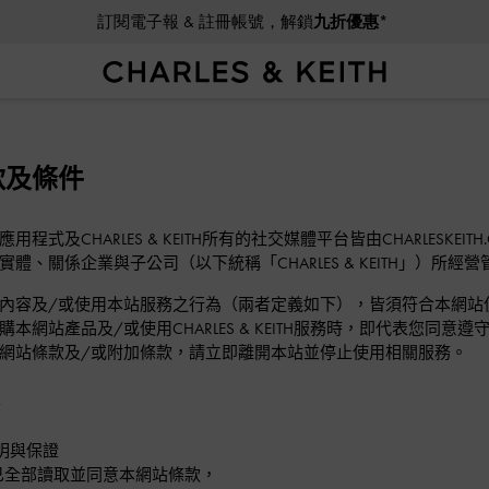
訂閱電子報 & 註冊帳號，解鎖
九折優惠*
款及條件
程式及CHARLES & KEITH所有的社交媒體平台皆由CHARLESKEITH
體、關係企業與子公司（以下統稱「CHARLES & KEITH」）所經營
內容及/或使用本站服務之行為（兩者定義如下），皆須符合本網站
購本網站產品及/或使用CHARLES & KEITH服務時，即代表您
網站條款及/或附加條款，請立即離開本站並停止使用相關服務。
證
明與保證
已全部讀取並同意本網站條款，