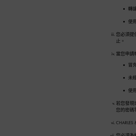
轉
使
您必須提
止。
當您申請
冒
未
使用
若您發現
您的密碼等
CHARL
您必須為