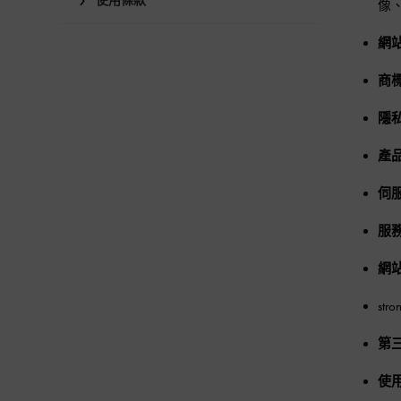
使用條款
像
網
商
隱
產
伺
服
網
s
第
使