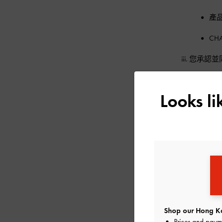
產
CH
您承認並
4. 內容使用
Looks l
禁止以商
用：
任
本
以
款
Shop our Hong Ko
禁
Prices and paym