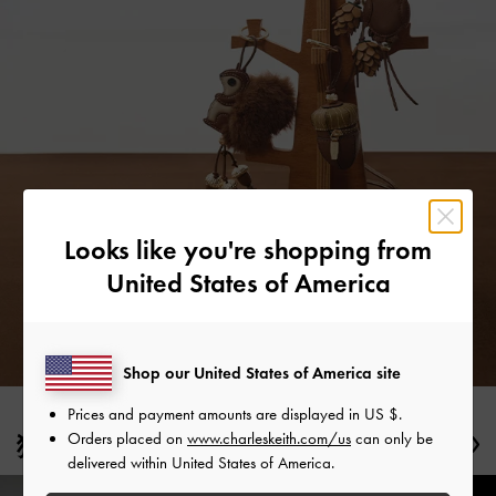
Looks like you're shopping from
United States of America
Shop our United States of America site
Prices and payment amounts are displayed in
US $
.
Orders placed on
www.charleskeith.com/us
can only be
獨家編輯
Previous
Ne
delivered within United States of America.