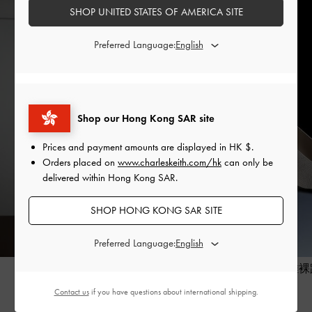
SHOP UNITED STATES OF AMERICA SITE
Preferred Language:
Shop our Hong Kong SAR site
Prices and payment amounts are displayed in
HK $
.
Orders placed on
www.charleskeith.com/hk
can only be
delivered within Hong Kong SAR.
SHOP HONG KONG SAR SITE
Preferred Language:
2026 七夕限定系列
優雅裸
Contact us
if you have questions about international shipping.