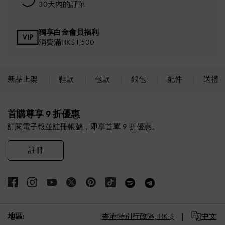
30天內的訂單
獨享白金會員福利
消費滿HK$1,500
新品上架
鞋款
包款
銀包
配件
送禮
Site footer
首購尊享 9 折優惠
訂閱電子報並註冊帳號，即享首單 9 折優惠。
註冊
地區:
香港特別行政區,
HK $
中文