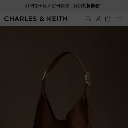
…
…
訂閱電子報 & 註冊帳號，解鎖
九折優惠*