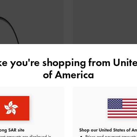
ike you're shopping from
Unite
of America
ng SAR site
Shop our United States of Am
ent amounts are displayed in
Prices and payment amounts 