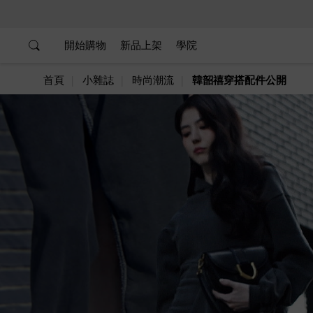
…
…
開始購物
新品上架
學院
首頁
小雜誌
時尚潮流
韓韶禧穿搭配件公開