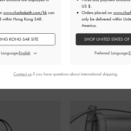
US $
.
on
www.charleskeith.com/hk
can
Orders placed on
www.charl
ed within Hong Kong SAR.
only be delivered within Unit
America.
NG KONG SAR SITE
SHOP UNITED STATES OF
Charlot
d Language:
Preferred Language:
配引人注目的金屬方釦是 Charlot 的經典外觀，整體散發低調
優雅肩揹，也可率性斜揹，新版的鍊帶設計則顯示出青春氣息滿
Contact us
if you have questions about international shipping.