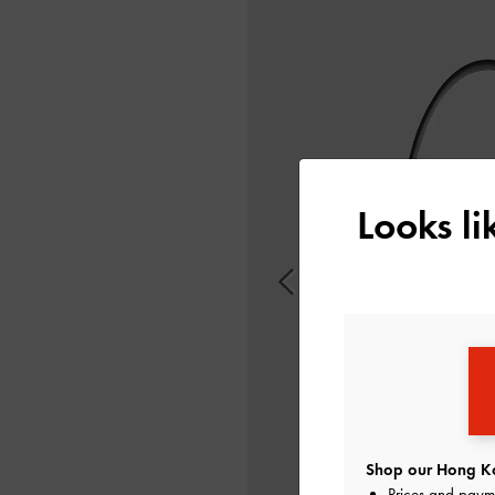
Looks l
Shop our Hong Ko
Prices and paym