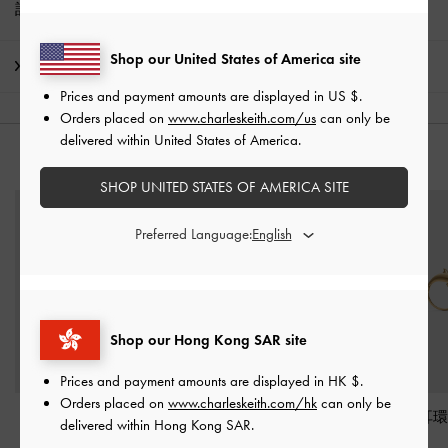
訂閱電子報、
註冊帳號
，解鎖九折優惠*
Shop our United States of America site
運送 & 退貨
Prices and payment amounts are displayed in
US $
.
Orders placed on
www.charleskeith.com/us
can only be
delivered within United States of America.
猜你喜歡
SHOP UNITED STATES OF AMERICA SITE
Preferred Language:
Shop our Hong Kong SAR site
Prices and payment amounts are displayed in
HK $
.
Orders placed on
www.charleskeith.com/hk
can only be
Donora 耳墜
-
金色
Aine 水鑽雙層細鏈
-
金
Delfina 海豚耳
delivered within Hong Kong SAR.
色