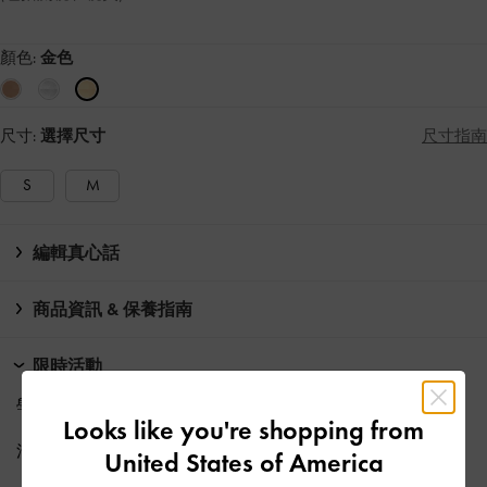
顏色:
金色
尺寸:
選擇尺寸
尺寸指南
S
M
編輯真心話
商品資訊 & 保養指南
限時活動
學生專享正價商品
九折
優惠
Looks like you're shopping from
消費滿HK$500即享
免費標準運送
United States of America