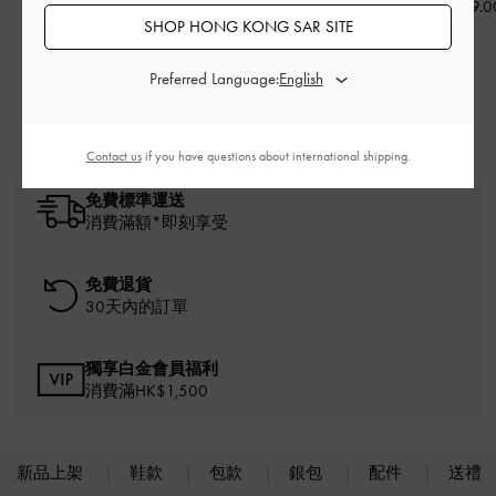
HK$299.00
HK$299.0
SHOP HONG KONG SAR SITE
HK$339.00
HK$237.00
Preferred Language:
30% OFF
Contact us
if you have questions about international shipping.
免費標準運送
消費滿額*即刻享受
免費退貨
30天內的訂單
獨享白金會員福利
消費滿HK$1,500
新品上架
鞋款
包款
銀包
配件
送禮