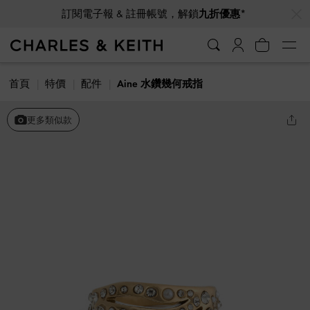
…
…
訂閱電子報 & 註冊帳號，解鎖
九折優惠*
首頁
特價
配件
Aine 水鑽幾何戒指
更多類似款