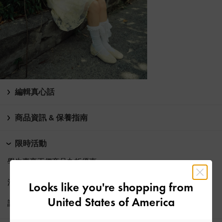
編輯真心話
商品資訊 & 保養指南
限時活動
學生專享正價商品
九折
優惠
消費滿HK$500即享
免費標準運送
Looks like you're shopping from
United States of America
訂閱電子報、
註冊帳號
，解鎖九折優惠*