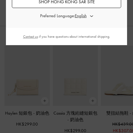
SHOP HONG KONG SAR SITE
Preferred Language:
Contact us
if you have questions about international shipping.
推薦搭配
Haylen 短銀包
-
奶油色
Cassia 方塊絎縫短銀包
雙扭結拖鞋
-
-
奶油色
HK$299.00
HK$439.0
HK$299.00
HK$307.0