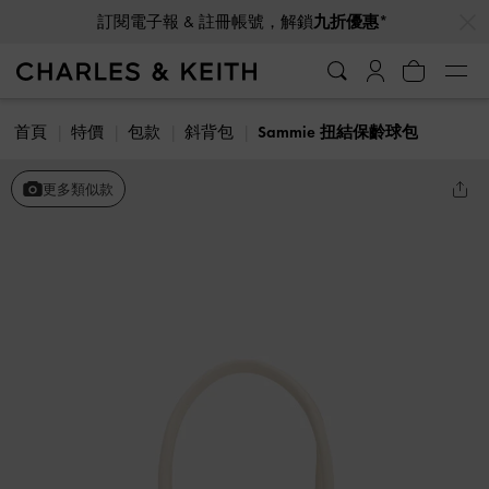
…
…
訂閱電子報 & 註冊帳號，解鎖
九折優惠*
首頁
特價
包款
斜背包
Sammie 扭結保齡球包
更多類似款