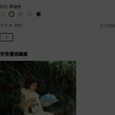
顏色:
奶油色
尺寸:
S
尺寸指南
有庫存
S
穿搭靈感圖鑑