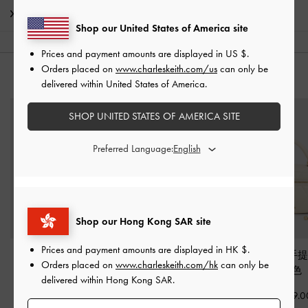
運送 & 退貨
Shop our United States of America site
Prices and payment amounts are displayed in
US $
.
Orders placed on
www.charleskeith.com/us
can only be
猜你喜歡
delivered within United States of America.
SHOP UNITED STATES OF AMERICA SITE
Preferred Language:
Shop our Hong Kong SAR site
Prices and payment amounts are displayed in
HK $
.
Reese 腋下包
-
奶油色
Reese 肩背包
-
奶油色
Arwen 菱格手
Orders placed on
www.charleskeith.com/hk
can only be
奶油色
delivered within Hong Kong SAR.
HK$539.00
HK$599.00
HK$499.0