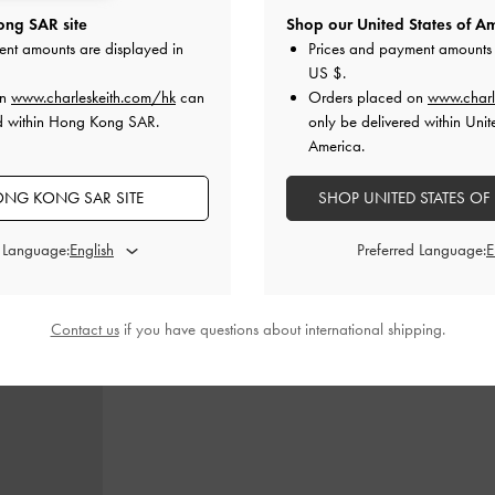
ng SAR site
Shop our United States of Am
ent amounts are displayed in
Prices and payment amounts 
鞋
-
膚色
Luciana 裸跟鞋
-
膚色
Emmy
US $
.
on
www.charleskeith.com/hk
can
Orders placed on
www.charl
00
HK$499.00
H
ed within Hong Kong SAR.
only be delivered within Unit
00
HK$399.00
America.
F
20% OFF
NG KONG SAR SITE
SHOP UNITED STATES OF
d Language:
Preferred Language:
推薦搭配
Contact us
if you have questions about international shipping.