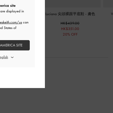
erica site
are displayed in
 尖頭高跟鞋
-
膚色
Luciana 尖頭裸跟平底鞋
-
膚色
eskeith.com/us
can
K$469.00
HK$439.00
ed States of
HK$351.00
20% OFF
 AMERICA SITE