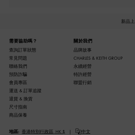
新品
Site footer
需要協助嗎？
關於我們
查詢訂單狀態
品牌故事
常見問題
CHARLES & KEITH GROUP
聯絡我們
永續經營
預防詐騙
特許經營
會員專區
聯盟行銷
運送 & 訂單追蹤
退貨 & 換貨
尺寸指南
商品保養
地區:
香港特別行政區,
HK $
中文