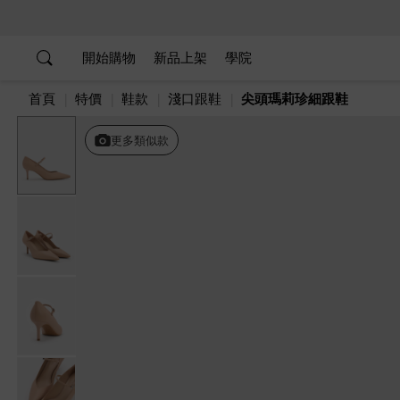
…
…
開始購物
新品上架
學院
首頁
特價
鞋款
淺口跟鞋
尖頭瑪莉珍細跟鞋
更多類似款