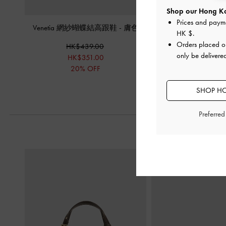
Shop our Hong Ko
Prices and paym
Venetia 網紗蝴蝶結高跟鞋
-
膚色
尖頭繞踝裸跟
HK $
.
Orders placed 
HK$439.00
HK$469.
only be deliver
HK$351.00
HK$328.
20% OFF
30% OF
SHOP HO
Preferre