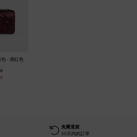
長銀包
-
酒紅色
00
00
F
免費退貨
30天內的訂單