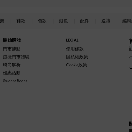
上架
鞋款
包款
銀包
配件
送禮
編輯
開始購物
LEGAL
門市據點
使用條款
虛擬門市體驗
隱私權政策
時尚解析
Cookie政策
優惠活動
Student Beans