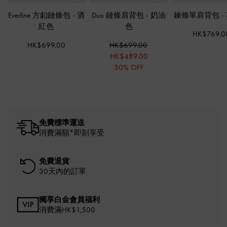
Everline 方釦鏈條包
-
酒
Duo 鏈條肩背包
-
奶油
鍊條單肩背包
-
紅色
色
HK$769.0
HK$699.00
HK$699.00
HK$489.00
30% OFF
免費標準運送
消費滿額*即刻享受
免費退貨
30天內的訂單
獨享白金會員福利
消費滿HK$1,500