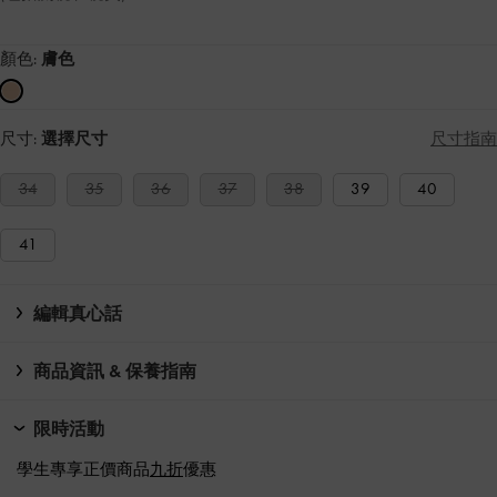
顏色:
膚色
尺寸:
選擇尺寸
尺寸指南
34
35
36
37
38
39
40
41
編輯真心話
商品資訊 & 保養指南
限時活動
學生專享正價商品
九折
優惠