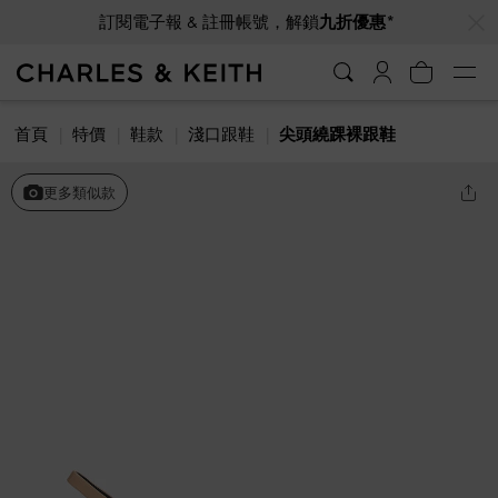
…
…
訂閱電子報 & 註冊帳號，解鎖
九折優惠*
首頁
特價
鞋款
淺口跟鞋
尖頭繞踝裸跟鞋
更多類似款