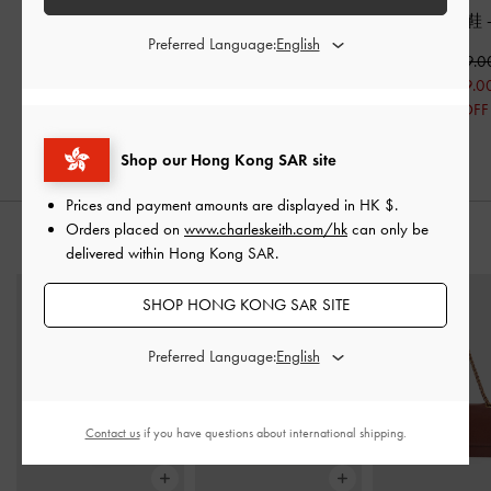
水鑽多帶拖鞋
-
膚色
尖頭瑪莉珍細跟鞋
-
膚
一字帶細跟鞋
Preferred Language:
色
HK$369.00
HK$399.0
HK$258.00
HK$499.00
HK$319.0
30% OFF
HK$349.00
20% OFF
30% OFF
Shop our Hong Kong SAR site
Prices and payment amounts are displayed in
HK $
.
Orders placed on
www.charleskeith.com/hk
can only be
推薦搭配
delivered within Hong Kong SAR.
SHOP HONG KONG SAR SITE
Preferred Language:
Contact us
if you have questions about international shipping.