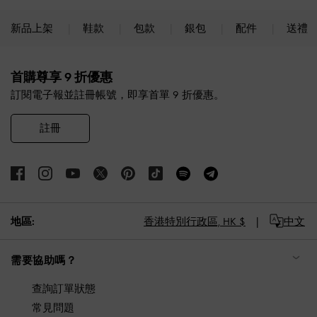
新品上架
鞋款
包款
銀包
配件
送禮
Site footer
首購尊享 9 折優惠
訂閱電子報並註冊帳號，即享首單 9 折優惠。
註冊
地區:
香港特別行政區,
HK $
中文
需要協助嗎？
查詢訂單狀態
常見問題