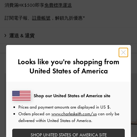
消費滿HK$500即享
免費標準運送
訂閱電子報、
註冊帳號
，解鎖九折優惠*
運送 & 退貨
Looks like you're shopping from
猜你喜歡
United States of America
Shop our United States of America site
Prices and payment amounts are displayed in
US $
.
Orders placed on
www.charleskeith.com/us
can only be
delivered within United States of America.
SHOP UNITED STATES OF AMERICA SITE