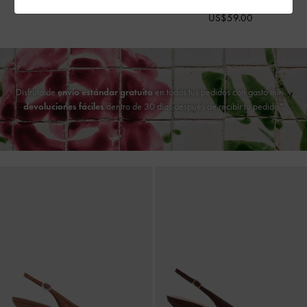
US$53.00
US$59.00
Disfruta de
envío estándar gratuito
en todos tus pedidos con gasto mín. y
devoluciones fáciles
dentro de 30 días después de recibir tu pedido*