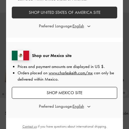
SHOP UNITED STATES OF AMERICA SITE
Preferred Language:
Shop our Mexico site
Prices and payment amounts are displayed in
US $
.
Orders placed on
www.charleskeith.com/mx
can only be
delivered within Mexico.
SHOP MEXICO SITE
Preferred Language:
Sandalias de tiras Meadow con
Sandalias de ante sintético con tacón
tacón de bloque
-
Camel
inclinado y tira al tobillo
-
Dark
Brown Textured
Contact us
if you have questions about international shipping.