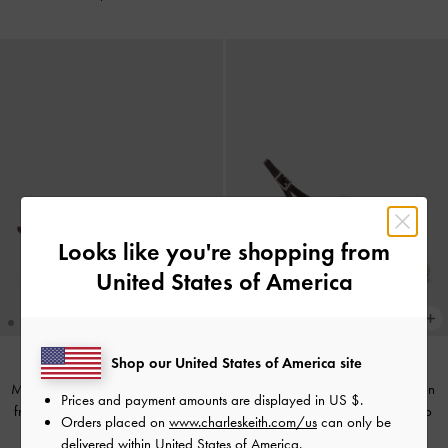
Looks like you're shopping from
United States of America
Shop our United States of America site
Mules de tacón de satén con lazo
Sandalias de tacón de aguja con
Prices and payment amounts are displayed in
US $
.
fruncido Sadira
-
Marrón Oscuro
anillo de dedo
-
Marrón Oscuro
Orders placed on
www.charleskeith.com/us
can only be
delivered within United States of America.
US$66.00
US$59.00