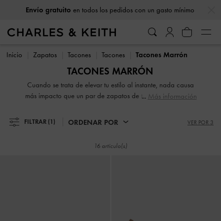
…
…
Envío gratuito
en todos los pedidos con un gasto mínimo
Envío gratuito
en todos los pedidos con un gasto mínimo
Inicio
Zapatos
Tacones
Tacones
Tacones Marrón
TACONES MARRÓN
Cuando se trata de elevar tu estilo al instante, nada causa
más impacto que un par de zapatos de tacón. Con diseños
Más información
vertiginosos y llamativos, nuestra colección de zapatos de
tacón clásicos y contemporáneos para mujer detendrá el
ORDENAR POR
FILTRAR
(1)
VER POR 3
tráfico e iniciará conversaciones. Desde elegantes tacones
de aguja hasta tacones de bloque robustos, los zapatos
16 artículo(s)
altos son una forma estupenda de destacar entre la
multitud, tanto en sentido figurado como literal.