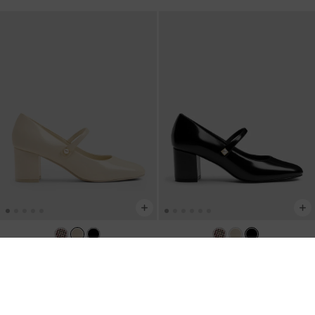
NUEVO
NUEVO
Zapatos Mary Jane Marie con Perlas
Zapatos Mary Jane Marie con Perlas
-
Crema
-
Negro Pulido
US$66.00
US$66.00