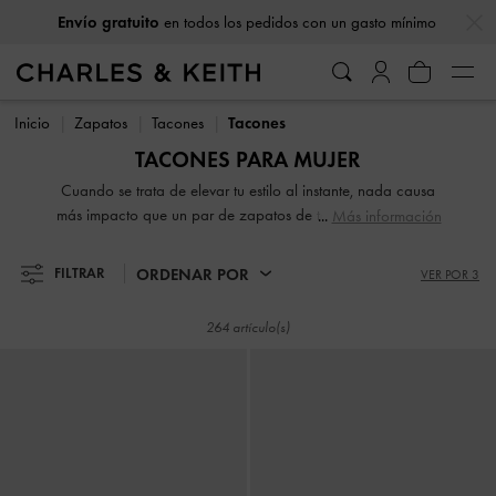
…
…
Envío gratuito
en todos los pedidos con un gasto mínimo
Envío gratuito
en todos los pedidos con un gasto mínimo
Inicio
Zapatos
Tacones
Tacones
TACONES PARA MUJER
Cuando se trata de elevar tu estilo al instante, nada causa
más impacto que un par de zapatos de tacón. Con diseños
Más información
vertiginosos y llamativos, nuestra colección de zapatos de
tacón clásicos y contemporáneos para mujer detendrá el
ORDENAR POR
FILTRAR
VER POR 3
tráfico e iniciará conversaciones. Desde elegantes tacones
de aguja hasta tacones de bloque robustos, los zapatos
264 artículo(s)
altos son una forma estupenda de destacar entre la
multitud, tanto en sentido figurado como literal.