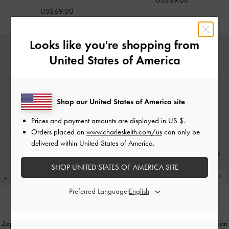
US$69.00
Looks like you're shopping from
United States of America
Shop our United States of America site
Prices and payment amounts are displayed in
US $
.
Orders placed on
www.charleskeith.com/us
can only be
delivered within United States of America.
SHOP UNITED STATES OF AMERICA SITE
Preferred Language:
NUEVO
NUEVO
Zapatos Destalonados de Rayas con
Zapatos Destalonados de Rayas con