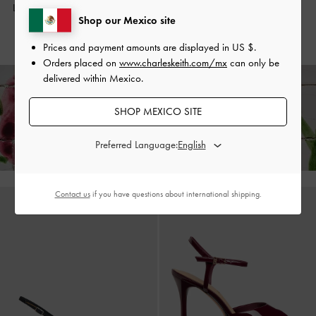
Lazo y Punta Fina
-
Rosa Pálido
Lazo y Punta Fina
-
Gris
Shop our Mexico site
US$66.00
US$66.00
Prices and payment amounts are displayed in
US $
.
Orders placed on
www.charleskeith.com/mx
can only be
delivered within Mexico.
Disfruta de
envío estándar gratuito
en todos tus pedidos con gasto mín. y
SHOP MEXICO SITE
devoluciones fáciles
dentro de 30 días después de recibir tu pedido*
Preferred Language:
Contact us
if you have questions about international shipping.