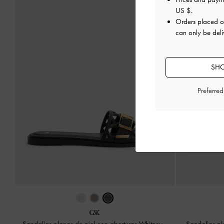
US $
.
Orders placed 
can only be deli
SHO
Preferre
Sandalias planas de piel con aberturas Whitney
-
Sandalias pla