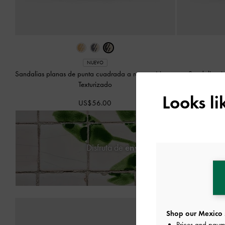
NUEVO
Sandalias planas de punta cuadrada a rayas
-
Negro
Sandalias A
Texturizado
Looks l
US$56.00
Disfruta de
envío estándar gratuito
en 
Shop our Mexico 
Prices and paym