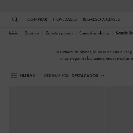
…
…
COMPRAR
NOVEDADES
REGRESO A CLASES
Inicio
Zapatos
Zapatos planos
Sandalias planas
Sandali
Las sandalias planas, la base de cualquier g
unas elegantes bailarinas, unas sencillas 
oportunidad de presumirlas cada vez que pued
FILTRAR
DESTACADOS
ORDENAR POR: