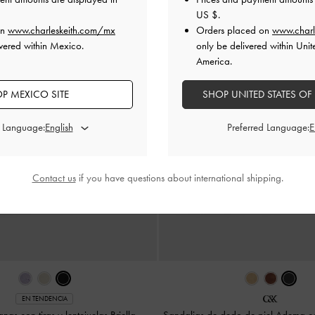
US $
.
on
www.charleskeith.com/mx
Orders placed on
www.charl
vered within Mexico.
only be delivered within Unit
America.
P MEXICO SITE
SHOP UNITED STATES OF
d Language:
Preferred Language:
Contact us
if you have questions about international shipping.
EN TENDENCIA
nas con tiras y lentejuelas Briella
-
Sandalias de dedo de piel Adema co