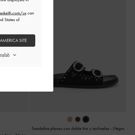
eskeith.com/us
can
ed States of
 AMERICA SITE
Sandalias planas con doble tira y tachuelas
-
Negro
n tiras
-
Negro