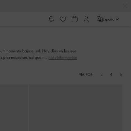
Español
n un momento bajo el sol. Hay días en los que
s pies necesitan, así que no dejes pasar la
Más información
eños con tiras al tobillo, encantadores pares
3
4
6
VER POR: