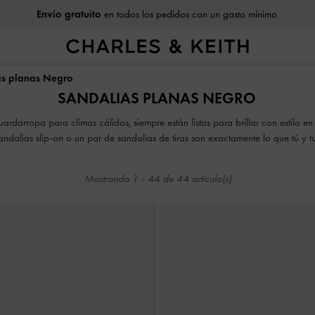
Envío gratuito
en todos los pedidos con un gasto mínimo
Envío gratuito
en todos los pedidos con un gasto mínimo
as planas Negro
SANDALIAS PLANAS NEGRO
uardarropa para climas cálidos, siempre están listas para brillar con estilo e
sandalias slip-on o un par de sandalias de tiras son exactamente lo que tú y tu
as. Nuestra colección de sandalias planas para mujer incluye delicados dis
con cordones y alpargatas de tejidos intricados.
Mostrando
1
-
44
de
44
artículo(s)