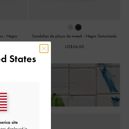
ios
-
Negro
Sandalias de playa de tweed
-
Negro Texturizado
US$56.00
d States
e 30 días después de recibir tu pedido*
erica site
are displayed in