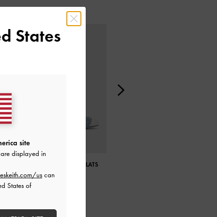
d States
erica site
are displayed in
TWO-TONE BOW SLIP-ON FLATS
DORRI TWO-TONE DOUBLE-BOW
SLINGBACK PUMPS
eskeith.com/us
can
ed States of