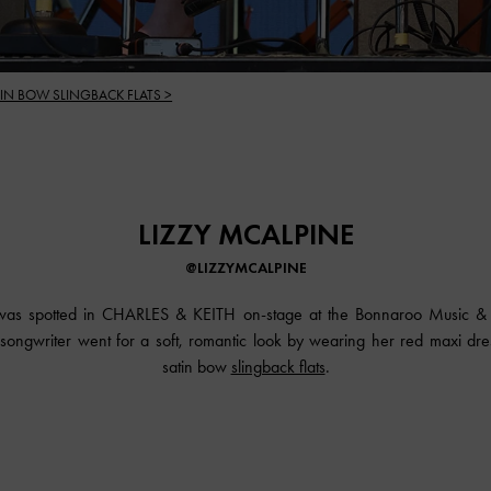
TIN BOW SLINGBACK FLATS >
LIZZY MCALPINE
@LIZZYMCALPINE
was spotted in CHARLES & KEITH on-stage at the Bonnaroo Music & Ar
songwriter went for a soft, romantic look by wearing her red maxi dres
satin bow
slingback flats
.