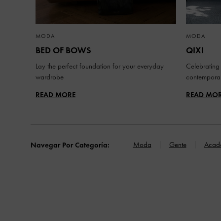
MODA
MODA
BED OF BOWS
QIXI
Lay the perfect foundation for your everyday
Celebrating 
wardrobe
contemporar
READ MORE
READ MO
Moda
Gente
Acad
Navegar Por Categoría: