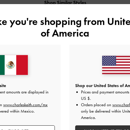
Shop Similar Styles
ike you're shopping from
Unite
of America
site
Shop our United States of Am
ent amounts are displayed in
Prices and payment amounts 
US $
.
LYRIC MESH & SATIN BOW
TWO-TONE BOW SLIP-ON FLATS
SLINGBACK FLATS
on
www.charleskeith.com/mx
Orders placed on
www.charl
vered within Mexico.
only be delivered within Unit
America.