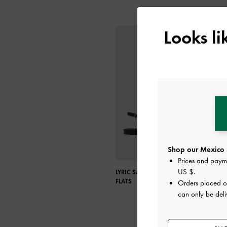
Looks l
Shop our Mexico 
Prices and paym
US $
.
LYRIC SATIN BOW SLINGBACK
FLATS
Orders placed 
can only be deli