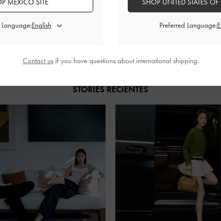
P MEXICO SITE
SHOP UNITED STATES OF
d Language:
Preferred Language:
COMPARTIR
Contact us
if you have questions about international shipping.
STORIES RECIENTES