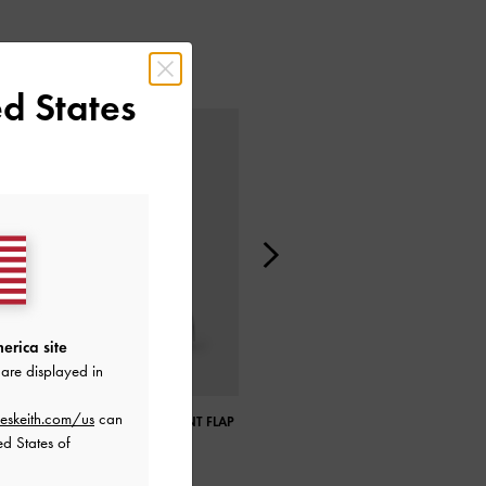
d States
erica site
are displayed in
eskeith.com/us
can
PETRA ASYMMETRICAL FRONT FLAP
CELESTINE SCULPTURAL HEEL
ed States of
BAG
STRAPPY SANDALS