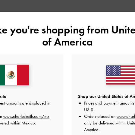
Shop Similar Styles
ike you're shopping from
Unite
of America
site
Shop our United States of Am
ent amounts are displayed in
Prices and payment amounts 
US $
.
on
www.charleskeith.com/mx
Orders placed on
www.charl
PETRA CURVED SHOULDER BAG
PETRA ASYMMETRICAL FRONT FLAP
vered within Mexico.
only be delivered within Unit
BAG
America.