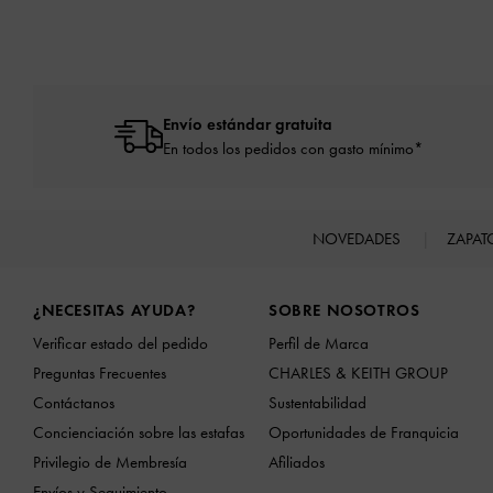
Envío estándar gratuita
En todos los pedidos con gasto mínimo*
NOVEDADES
ZAPA
Site footer
¿NECESITAS AYUDA?
SOBRE NOSOTROS
Verificar estado del pedido
Perfil de Marca
Preguntas Frecuentes
CHARLES & KEITH GROUP
Contáctanos
Sustentabilidad
Concienciación sobre las estafas
Oportunidades de Franquicia
Privilegio de Membresía
Afiliados
Envíos y Seguimiento