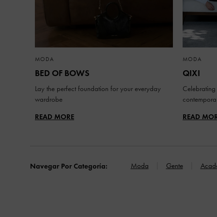
MODA
MODA
BED OF BOWS
QIXI
Lay the perfect foundation for your everyday
Celebrating 
wardrobe
contemporar
READ MORE
READ MO
Moda
Gente
Acad
Navegar Por Categoría: