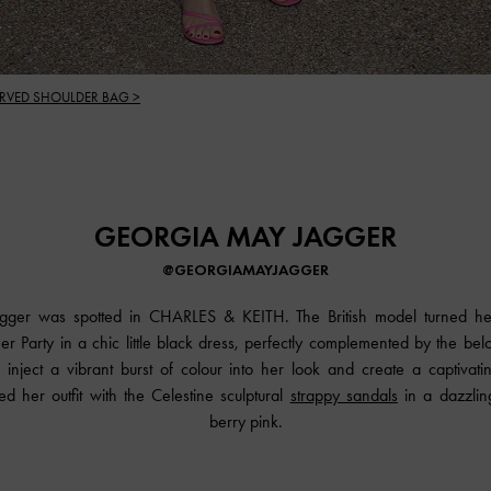
URVED SHOULDER BAG >
GEORGIA MAY JAGGER
@GEORGIAMAYJAGGER
gger was spotted in
CHARLES & KEITH
. The British model turned 
r Party in a chic little black dress, perfectly complemented by the be
o inject a vibrant burst of colour into her look and create a captivatin
d her outfit with the Celestine sculptural
strappy sandals
in a dazzlin
berry pink.