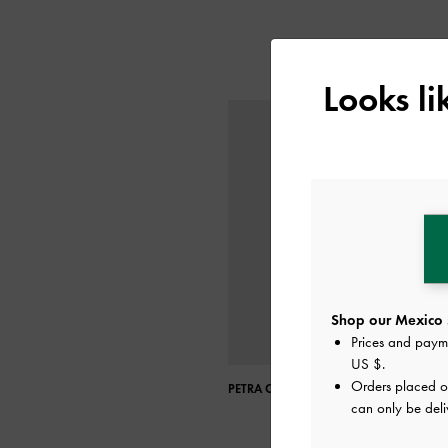
Looks l
Shop our Mexico 
Prices and paym
US $
.
Orders placed 
PETRA CURVED SHOULDER BAG
can only be deli