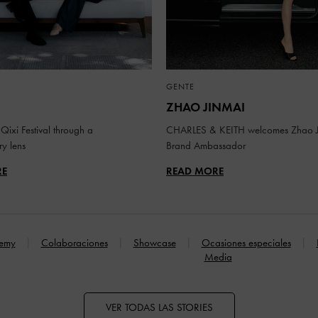
GENTE
ZHAO JINMAI
Qixi Festival through a
CHARLES & KEITH welcomes Zhao J
y lens
Brand Ambassador
RE
READ MORE
emy
Colaboraciones
Showcase
Ocasiones especiales
Media
VER TODAS LAS STORIES