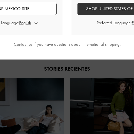
P MEXICO SITE
SHOP UNITED STATES OF
d Language:
Preferred Language:
COMPARTIR
Contact us
if you have questions about international shipping.
STORIES RECIENTES