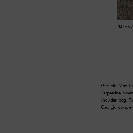
PETRA C
Georgia May Ja
Serpentine Summe
shoulder bag
. T
Georgia complete