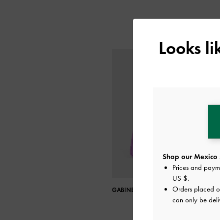
Looks l
Shop our Mexico 
Prices and paym
US $
.
Orders placed 
GABINE CURVED SHOULDER BAG
can only be deli