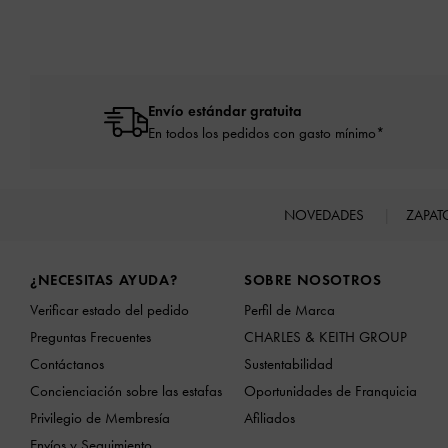
Envío estándar gratuita
En todos los pedidos con gasto mínimo*
NOVEDADES
ZAPA
Site footer
¿NECESITAS AYUDA?
SOBRE NOSOTROS
Verificar estado del pedido
Perfil de Marca
Preguntas Frecuentes
CHARLES & KEITH GROUP
Contáctanos
Sustentabilidad
Concienciación sobre las estafas
Oportunidades de Franquicia
Privilegio de Membresía
Afiliados
Envíos y Seguimiento