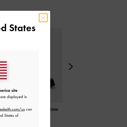
d States
erica site
are displayed in
eskeith.com/us
can
PATENT ANKLE-STRAP PLATFORM
GABINE TWEED CURVED SHOULDE
SANDALS
BAG
ed States of