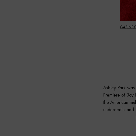
GABINE 
Ashley Park was 
Premiere of ‘Joy R
the American mult
underneath and