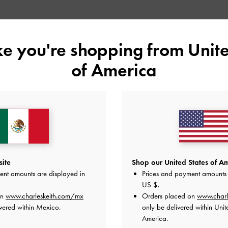
Shop Similar Styles
ike you're shopping from
Unite
of America
site
Shop our United States of Am
ent amounts are displayed in
Prices and payment amounts 
US $
.
on
www.charleskeith.com/mx
Orders placed on
www.charl
GABINE CURVED SHOULDER BAG
METALLIC PLATFORM ANKLE-STRAP
SANDALS
vered within Mexico.
only be delivered within Unit
America.