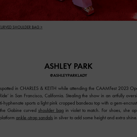
CURVED SHOULDER BAG >
ASHLEY PARK
@ASHLEYPARKLADY
spotted in
CHARLES & KEITH
while attending the CAAMFest 2023 Op
ide’ in San Francisco, California. Stealing the show in an artfully oversi
i-hyphenate sports a light pink cropped bandeau top with a gem-encrust
 the Gabine curved
shoulder bag
in violet to match. For shoes, she opt
platform
ankle-strap sandals
in silver to add some height and extra shine