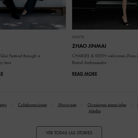
GENTE
ZHAO JINMAI
Qixi Festival through a
CHARLES & KEITH welcomes Zhao J
y lens
Brand Ambassador
RE
READ MORE
emy
Colaboraciones
Showcase
Ocasiones especiales
Media
VER TODAS LAS STORIES