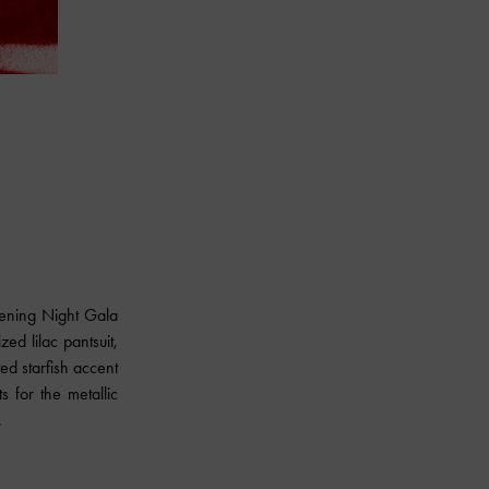
ening Night Gala
zed lilac pantsuit,
ed starfish accent
s for the metallic
.