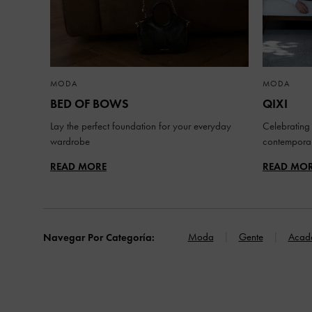
MODA
MODA
BED OF BOWS
QIXI
Lay the perfect foundation for your everyday
Celebrating 
wardrobe
contemporar
READ MORE
READ MO
Moda
Gente
Acad
Navegar Por Categoría: