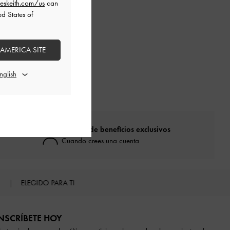
eskeith.com/us
can
ed States of
 AMERICA SITE
Disfruta de beneficios exclusivos
Cuando crees una cuenta
S
ELEGIDO PARA TI
NSCRÍBETE HOY