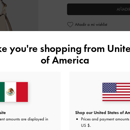
AÑADIR
Añadir a mi wishlist
Personalizar con
ike you're shopping from
Unite
of America
Nota del editor
Detalles de los artículos e in
Promociones
Envío y Devoluciones
ite
Shop our United States of Am
ent amounts are displayed in
Prices and payment amounts 
US $
.