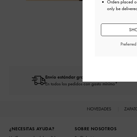
Siguiente
Orders placed 
only be delivere
SHO
Preferre
Envío estándar gratuita
En todos los pedidos con gasto mínimo*
NOVEDADES
ZAPA
Site footer
¿NECESITAS AYUDA?
SOBRE NOSOTROS