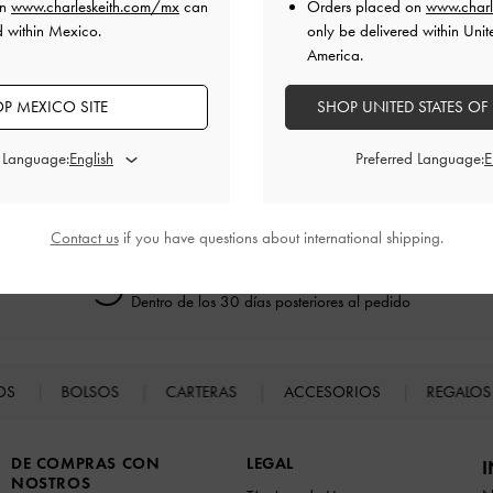
on
www.charleskeith.com/mx
can
Orders placed on
www.charl
d within Mexico.
only be delivered within Unit
America.
CATEGORÍAS RELACIONADAS
P MEXICO SITE
SHOP UNITED STATES OF
Bolsos de Hombro Neutro
Bolsos Neutro
Bolsos de Hombro
d Language:
Preferred Language:
Contact us
if you have questions about international shipping.
Devoluciones fáciles
Dentro de los 30 días posteriores al pedido
TOS
BOLSOS
CARTERAS
ACCESORIOS
REGALO
DE COMPRAS CON
LEGAL
I
NOSTROS