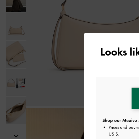
Looks l
Shop our Mexico s
Prices and paym
US $
.