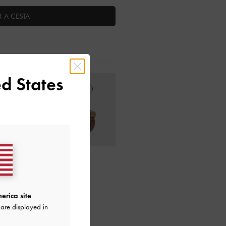
 A CESTA
d States
strucciones de cuidado
erica site
are displayed in