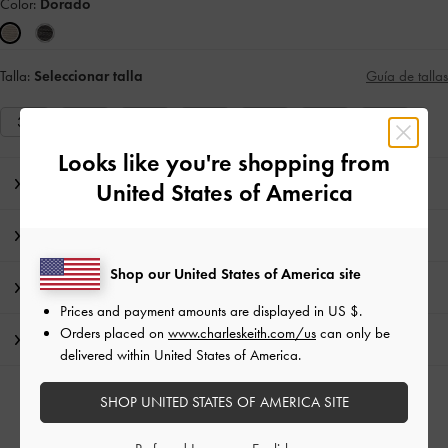
Color:
Dorado
Talla:
Seleccionar talla
Guía de tallas
35
36
37
38
39
40
41
Looks like you're shopping from
Nota del editor
United States of America
Detalles de los artículos e instrucciones de cuidado
Shop our United States of America site
Promociones
Prices and payment amounts are displayed in
US $
.
Orders placed on
www.charleskeith.com/us
can only be
Envío y Devoluciones
delivered within United States of America.
SHOP UNITED STATES OF AMERICA SITE
CATEGORÍAS RELACIONADAS
Zapatos planos Dorado
Zapatos Dorado