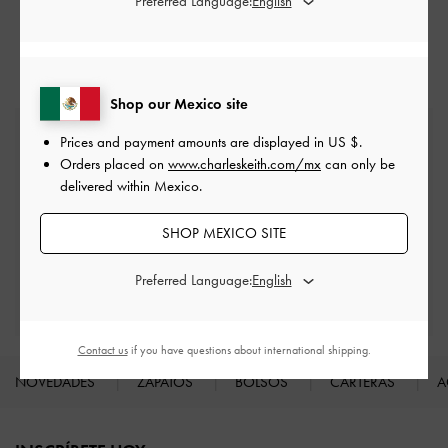
Preferred Language:
Bailarinas
Zapatos planos
Shop our Mexico site
Envío estándar gratuita
Prices and payment amounts are displayed in
US $
.
En todos los pedidos con gasto mínimo*
Orders placed on
www.charleskeith.com/mx
can only be
delivered within Mexico.
Devoluciones fáciles
Dentro de los 30 días posteriores al pedido
SHOP MEXICO SITE
Preferred Language:
Disfruta de beneficios exclusivos
Cuando crees una cuenta
Contact us
if you have questions about international shipping.
NOVEDADES
ZAPATOS
BOLSOS
CARTERAS
A
Site footer