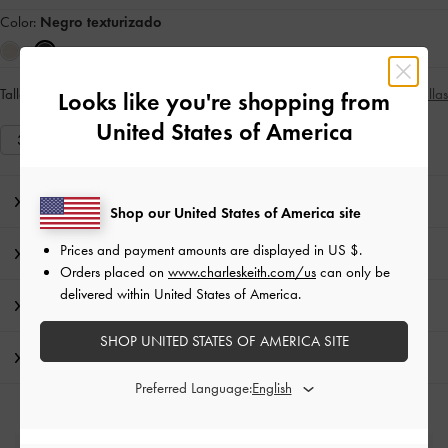
Color:
Negro texturizado
Talla:
Seleccionar talla
Guía de tallas
Looks like you're shopping from
United States of America
35
36
37
38
39
40
41
Nota del editor
Shop our United States of America site
Prices and payment amounts are displayed in
US $
.
Detalles de los artículos e instrucciones de cuidado
Orders placed on
www.charleskeith.com/us
can only be
delivered within United States of America.
Promociones
SHOP UNITED STATES OF AMERICA SITE
Envío y Devoluciones
Preferred Language: