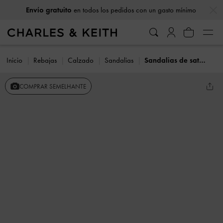
…
…
Envío gratuito
en todos los pedidos con un gasto mínimo
Inicio
Rebajas
Calzado
Sandalias
Sandalias de satén y puntera cuadrada con hebilla adornada con gemas
COMPRAR SEMELHANTE