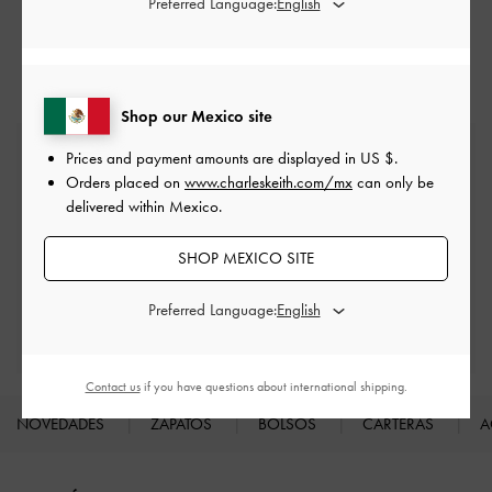
Preferred Language:
Sandalias
Shop our Mexico site
Envío estándar gratuita
Prices and payment amounts are displayed in
US $
.
En todos los pedidos con gasto mínimo*
Orders placed on
www.charleskeith.com/mx
can only be
delivered within Mexico.
Devoluciones fáciles
SHOP MEXICO SITE
Dentro de los 30 días posteriores al pedido
Preferred Language:
Disfruta de beneficios exclusivos
Cuando crees una cuenta
Contact us
if you have questions about international shipping.
NOVEDADES
ZAPATOS
BOLSOS
CARTERAS
A
Site footer