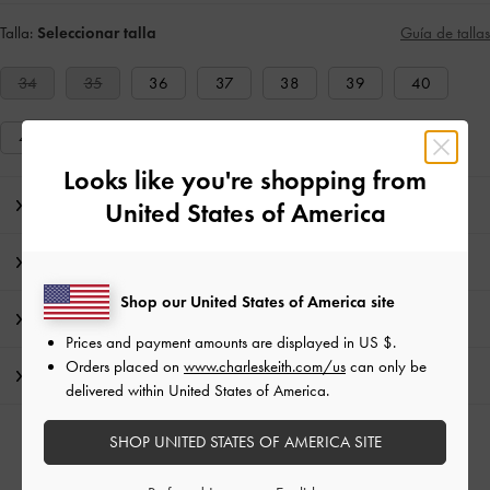
Talla:
Seleccionar talla
Guía de tallas
34
35
36
37
38
39
40
41
Looks like you're shopping from
Nota del editor
United States of America
Detalles de los artículos e instrucciones de cuidado
Shop our United States of America site
Promociones
Prices and payment amounts are displayed in
US $
.
Orders placed on
www.charleskeith.com/us
can only be
Envío y Devoluciones
delivered within United States of America.
SHOP UNITED STATES OF AMERICA SITE
CATEGORÍAS RELACIONADAS
Sandalias Marrón
Zapatos Marrón