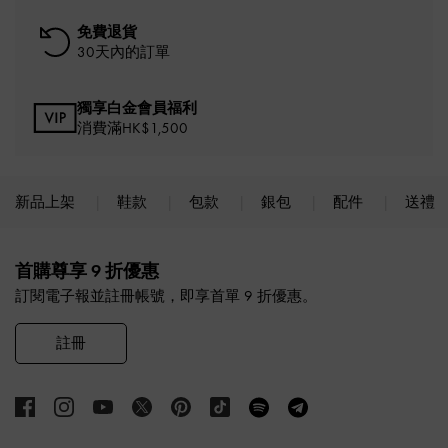
免費退貨
30天內的訂單
獨享白金會員福利
消費滿HK$1,500
新品上架
鞋款
包款
銀包
配件
送禮
Site footer
首購尊享 9 折優惠
訂閱電子報並註冊帳號，即享首單 9 折優惠。
註冊