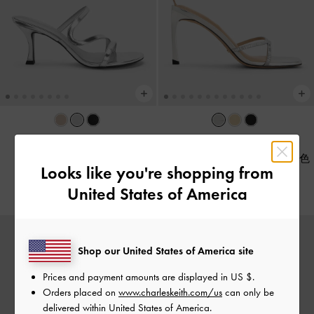
Arden 高跟拖鞋
-
銀色
Jaylene 水晶帶真皮細跟鞋
-
銀色
HK$439.00
Looks like you're shopping from
HK$699.00
United States of America
Shop our United States of America site
Prices and payment amounts are displayed in
US $
.
Orders placed on
www.charleskeith.com/us
can only be
delivered within United States of America.