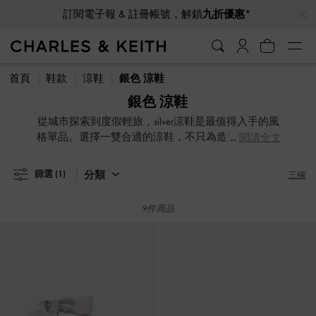
…
…
訂閱電子報 & 註冊帳號，解鎖
九折優惠*
訂閱電子報 & 註冊帳號，解鎖
九折優惠*
首頁
鞋款
涼鞋
銀色 涼鞋
銀色 涼鞋
從城市探索到度假輕旅，silver涼鞋是最值得入手的風
格單品。選擇一雙合適的涼鞋，不只為造型加分，更
閱讀全文
讓雙腳全天候保持清爽舒適，從平底、厚底到綁帶款
式，都能為造型注入輕盈質感。
分類
篩選
(1)
三欄
9件商品