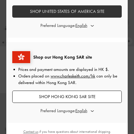
SHOP UNITED STATES OF AMERICA SITE
Preferred Language:
Shop our Hong Kong SAR site
Ellory 平底夾腳涼鞋
-
銀色
新貨上市
海洋風毛呢夾腳拖鞋
-
銀色
Prices and payment amounts are displayed in
HK $
.
HK$439.00
Orders placed on
www.charleskeith.com/hk
can only be
HK$499.00
delivered within Hong Kong SAR.
SHOP HONG KONG SAR SITE
Preferred Language:
Contact us
if you have questions about international shipping.