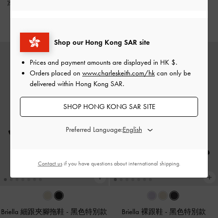
漆皮水鑽釦高跟涼鞋
-
漆面黑
HK$469.00
HK$699.00
Shop our Hong Kong SAR site
Prices and payment amounts are displayed in
HK $
.
Orders placed on
www.charleskeith.com/hk
can only be
delivered within Hong Kong SAR.
SHOP HONG KONG SAR SITE
Preferred Language:
Contact us
if you have questions about international shipping.
Briella 細跟夾腳拖鞋
-
黑色特別款
Briella 裸跟鞋
-
黑色特別款