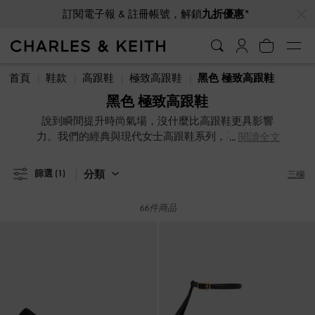
…
…
訂閱電子報 & 註冊帳號，解鎖
九折優惠*
訂閱電子報 & 註冊帳號，解鎖
九折優惠*
首頁
鞋款
高跟鞋
極致高跟鞋
黑色 極致高跟鞋
黑色 極致高跟鞋
說到瞬間提升時尚氣場，沒什麼比高跟鞋更具影響
力。我們的經典與現代女士高跟鞋系列，不僅優雅且
閱讀全文
極具份量感，定能成為街頭焦點並引發話題。高跟鞋
是讓妳脫穎而出的絕佳方式 —— 無論在形象還是高度
分類
篩選
(1)
三欄
上皆然。
66件商品