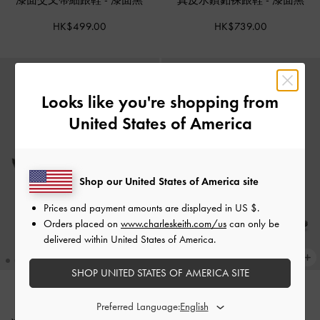
漆面交叉帶細跟鞋
-
漆面黑
真皮水鑽釦裸跟鞋
-
漆面黑
HK$499.00
HK$739.00
Looks like you're shopping from
United States of America
Shop our United States of America site
Prices and payment amounts are displayed in
US $
.
Orders placed on
www.charleskeith.com/us
can only be
delivered within United States of America.
SHOP UNITED STATES OF AMERICA SITE
Preferred Language:
交叉帶細高跟涼鞋
-
亮面黑
新貨上市