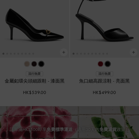
流行熱賣
流行熱賣
金屬釦環尖頭細跟鞋
-
漆面黑
魚口細高跟涼鞋
-
亮面黑
HK$539.00
HK$499.00
訂單滿HK$500即享
免費標準運送
（適用30天內
免費退貨
政策）