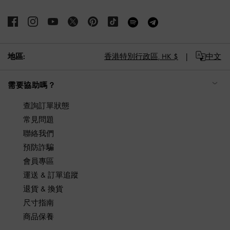
地區:
香港特別行政區,
HK $
中文
需要協助嗎？
查詢訂單狀態
常見問題
聯絡我們
預防詐騙
會員專區
運送 & 訂單追蹤
退貨 & 換貨
尺寸指南
商品保養