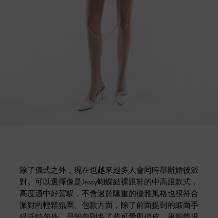
除了儀式之外，現在也越來越多人會同時舉辦婚後派
對。可以選擇像是Jessy蝴蝶結裸跟鞋的中高跟款式，
高度適中好駕馭，不會過於隆重的優雅風格也很符合
派對的輕鬆氛圍。包款方面，除了前面提到的緞面手
提托特包外，貝殼包則多了些可愛與俏皮，更能體現