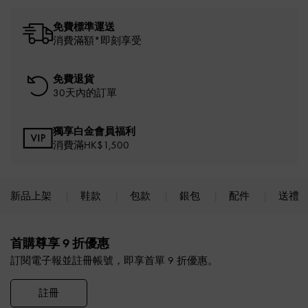
免費標準運送
消費滿額*即刻享受
免費退貨
30天內的訂單
獨享白金會員福利
消費滿HK$1,500
新品上架
鞋款
包款
銀包
配件
送禮
Site footer
首購尊享 9 折優惠
訂閱電子報並註冊帳號，即享首單 9 折優惠。
註冊