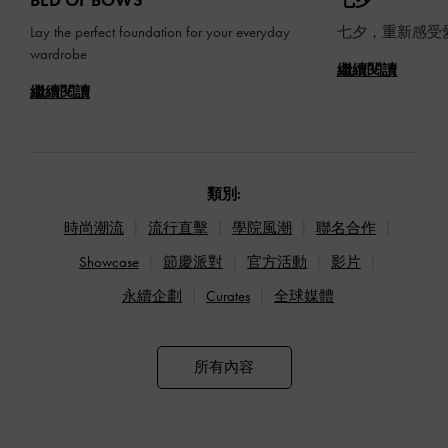
BED OF BOWS
七夕
Lay the perfect foundation for your everyday
七夕，重新感受
wardrobe
繼續閱讀
繼續閱讀
類別:
時尚潮流
流行直擊
學院風潮
聯名合作
Showcase
節慶派對
官方活動
影片
永續企劃
Curates
全球媒體
所有內容