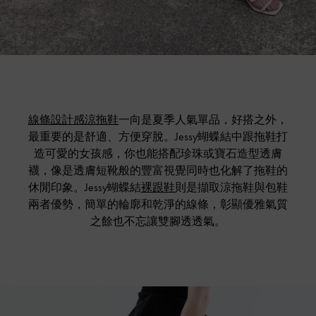
線條設計感涼拖鞋
一向是夏季人氣單品，好搭之外，
最重要的是舒適、方便穿脫。Jessy蝴蝶結中跟拖鞋打
造可愛的女孩感，你也能搭配珍珠或寶石造型透膚
襪，像是透膚短靴般的豐富視覺同時也化解了拖鞋的
休閒印象。Jessy蝴蝶結
裸跟鞋
則是擷取涼拖鞋與包鞋
兩者優勢，簡單的輪廓和乾淨的線條，彰顯優雅氣質
之餘也不忘讓雙腳透透氣。