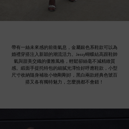
帶有一絲未來感的前衛氣息，金屬銀色系鞋款可以為
婚禮穿搭注入新穎的潮流活力。Jessy蝴蝶結高跟鞋帥
氣與甜美交織的優雅風格，輕鬆卻絲毫不減精緻質
感。緞面手提托特包的細膩光澤恰好呼應鞋款，小型
尺寸收納隨身補妝小物剛剛好，黑白兩款經典色號百
搭又各有獨特魅力，怎麼挑都不會錯！