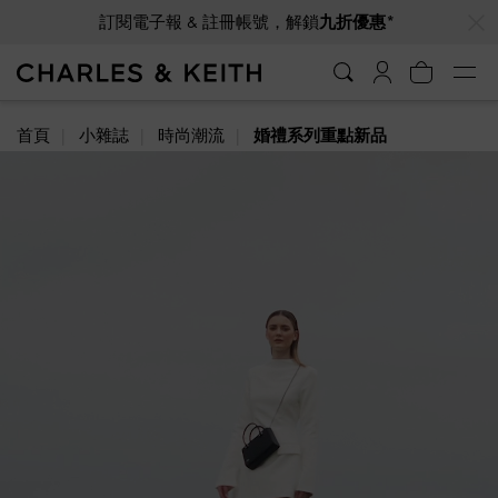
訂閱電子報 & 註冊帳號，解鎖
九折優惠*
…
…
VIP會員全年獨享九折優惠
首頁
小雜誌
時尚潮流
婚禮系列重點新品