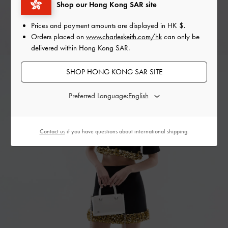
Shop our Hong Kong SAR site
Prices and payment amounts are displayed in
HK $
.
Orders placed on
www.charleskeith.com/hk
can only be
delivered within Hong Kong SAR.
SHOP HONG KONG SAR SITE
Preferred Language:
Contact us
if you have questions about international shipping.