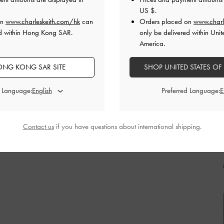
US $
.
on
www.charleskeith.com/hk
can
Orders placed on
www.charl
ed within Hong Kong SAR.
only be delivered within Unit
America.
NG KONG SAR SITE
SHOP UNITED STATES OF
d Language:
Preferred Language:
Contact us
if you have questions about international shipping.