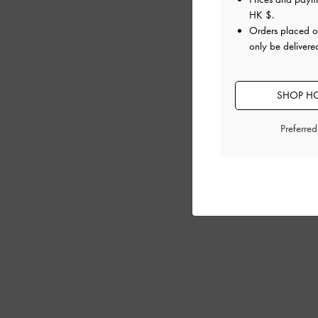
HK $
.
Orders placed 
only be deliver
SHOP HO
Preferre