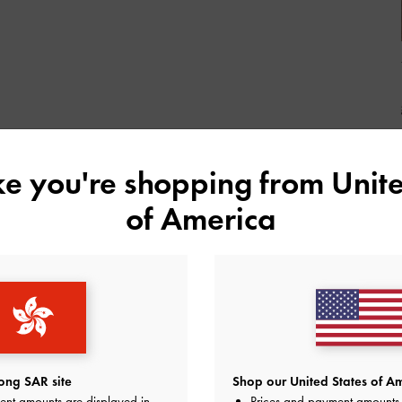
ike you're shopping from
Unite
of America
ng SAR site
Shop our United States of Am
ent amounts are displayed in
Prices and payment amounts 