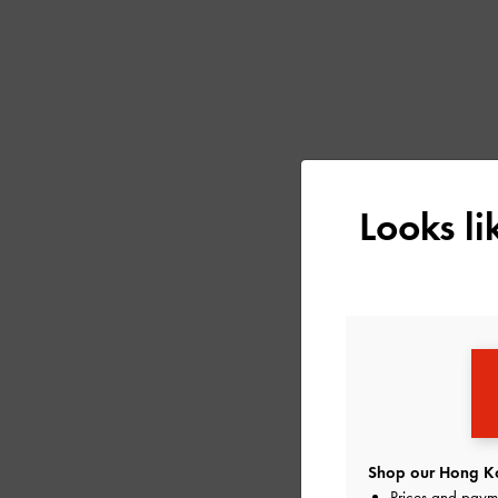
Looks l
Shop our Hong Ko
Prices and paym