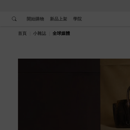
…
…
開始購物
新品上架
學院
首頁
小雜誌
全球媒體