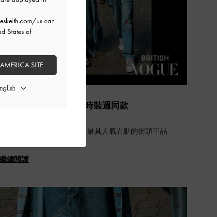
eskeith.com/us
can
ed States of
 AMERICA SITE
全球媒體
《Vogue》英國：倫敦時裝週同款
CHARLES & KEITH
女鞋
Vogue UK版評選倫敦時裝週最具人氣看點的街頭單品
繼續閱讀