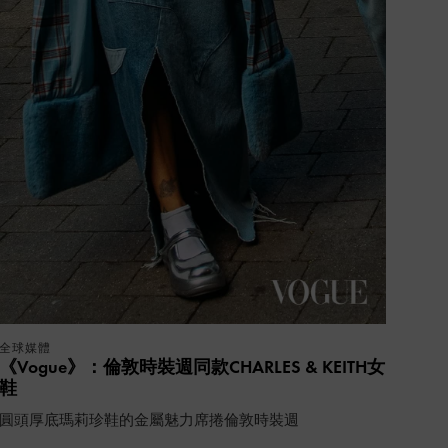
全球媒體
《Vogue》：倫敦時裝週同款CHARLES & KEITH女
鞋
圓頭厚底瑪莉珍鞋的金屬魅力席捲倫敦時裝週