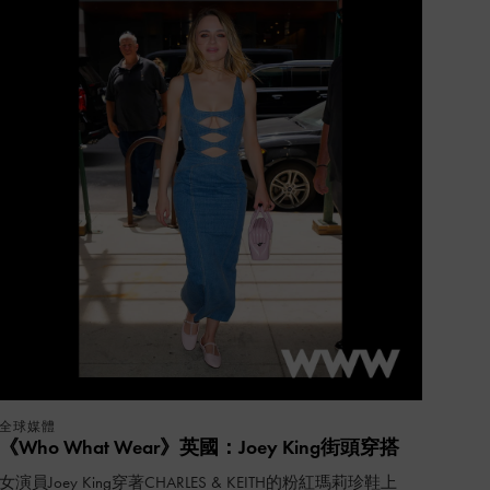
全球媒體
《Who What Wear》英國：Joey King街頭穿搭
女演員Joey King穿著CHARLES & KEITH的粉紅瑪莉珍鞋上