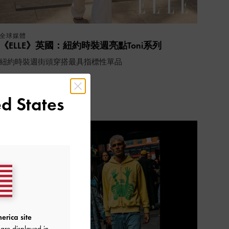
全球媒體
《ELLE》英國：紐約時裝週亮點Toni系列
紐約時裝週街頭穿搭最具指標性單品
繼續閱讀
d States
erica site
are displayed in