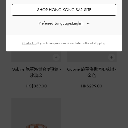
SHOP HONG KONG SAR SITE
Preferred Language:
Contact us
if you have questions about international shipping.
Gabine 施華洛世奇®項鍊
-
Gabine 施華洛世奇®戒指
-
玫瑰金
金色
HK$339.00
HK$299.00