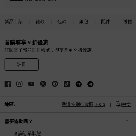
新品上架
鞋款
包款
銀包
配件
送禮
Site footer
首購尊享 9 折優惠
訂閱電子報並註冊帳號，即享首單 9 折優惠。
註冊
地區:
香港特別行政區,
HK $
中文
需要協助嗎？
查詢訂單狀態