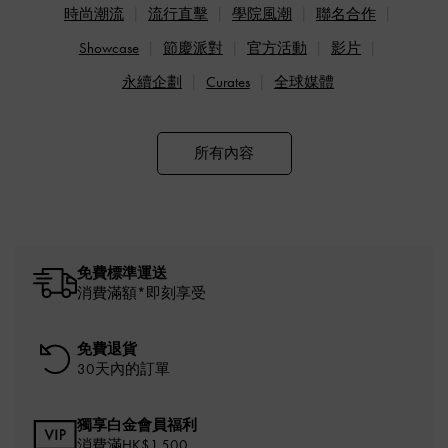
時尚潮流
流行直擊
學院風潮
聯名合作
Showcase
節慶派對
官方活動
影片
永續企劃
Curates
全球媒體
所有內容
免費標準運送
消費滿額*即刻享受
免費退貨
30天內的訂單
獨享白金會員福利
消費滿HK$1,500