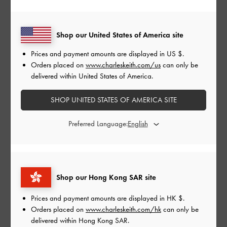
HK$169.00
HK$299.00
Shop our United States of America site
Prices and payment amounts are displayed in
US $
.
Orders placed on
www.charleskeith.com/us
can only be
delivered within United States of America.
SHOP UNITED STATES OF AMERICA SITE
Preferred Language:
Gabine 鍊條項鍊
-
金色
Gabine 施華洛世奇®項鍊
-
Shop our Hong Kong SAR site
銀色
HK$299.00
Prices and payment amounts are displayed in
HK $
.
HK$339.00
Orders placed on
www.charleskeith.com/hk
can only be
delivered within Hong Kong SAR.