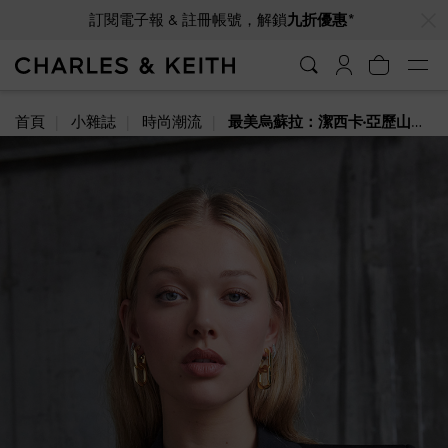
…
…
訂閱電子報 & 註冊帳號，解鎖
九折優惠*
首頁
小雜誌
時尚潮流
最美烏蘇拉：潔西卡·亞歷山大（Jessica Alexander）