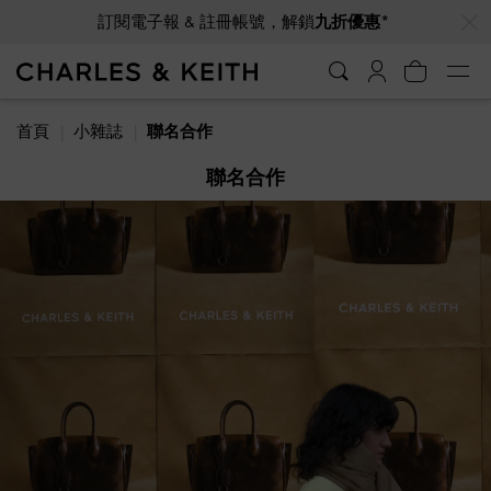
…
…
訂閱電子報 & 註冊帳號，解鎖
九折優惠*
首頁
小雜誌
聯名合作
聯名合作