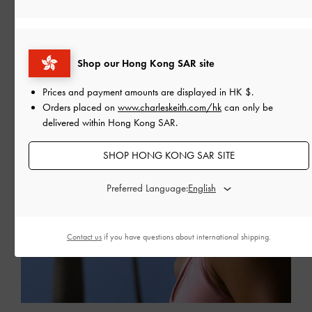
Shop our Hong Kong SAR site
Prices and payment amounts are displayed in
HK $
.
Orders placed on
www.charleskeith.com/hk
can only be
delivered within Hong Kong SAR.
SHOP HONG KONG SAR SITE
Preferred Language:
Contact us
if you have questions about international shipping.