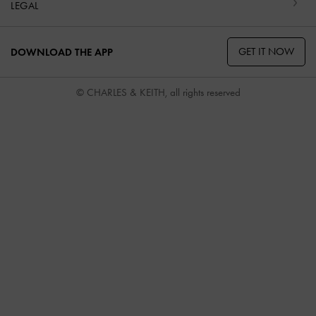
LEGAL
GET IT NOW
DOWNLOAD THE APP
© CHARLES & KEITH, all rights reserved