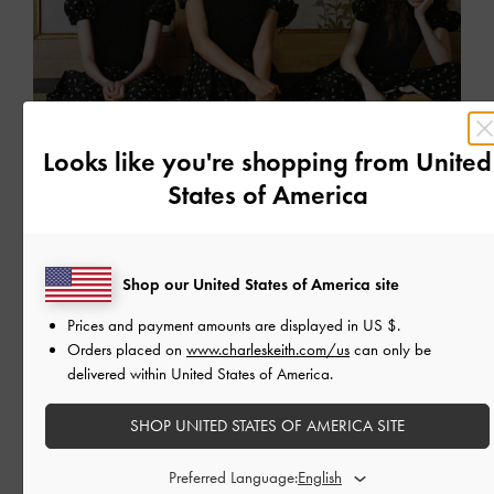
Looks like you're shopping from
United
States of America
Shop our United States of America site
Prices and payment amounts are displayed in
US $
.
Orders placed on
www.charleskeith.com/us
can only be
聯名合作
delivered within United States of America.
CECILIE BAHNSEN x CHARLES & KEITH
出自丹麥設計師之手，獨家校園風聯名鞋款
SHOP UNITED STATES OF AMERICA SITE
Preferred Language:
繼續閱讀