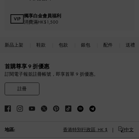
獨享白金會員福利
消費滿HK$1,500
新品上架
鞋款
包款
銀包
配件
送禮
Site footer
首購尊享 9 折優惠
訂閱電子報並註冊帳號，即享首單 9 折優惠。
註冊
地區:
香港特別行政區,
HK $
中文