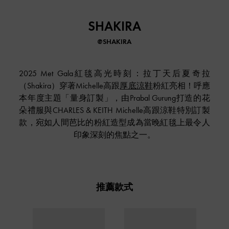
SHAKIRA
@SHAKIRA
2025 Met Gala紅毯高光時刻：拉丁天后夏奇拉
（Shakira）穿著Michelle高跟
厚底涼鞋
粉紅亮相！呼應
本年度主題「量身訂製」，由Prabal Gurung打造的花
朵禮服與CHARLES & KEITH Michelle高跟涼鞋特別訂製
款，宛如人間芭比的粉紅造型成為當晚紅毯上最令人
印象深刻的焦點之一。
推薦款式