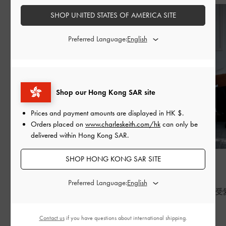
SHOP UNITED STATES OF AMERICA SITE
Preferred Language:
Shop our Hong Kong SAR site
Prices and payment amounts are displayed in
HK $
.
Orders placed on
www.charleskeith.com/hk
can only be
delivered within Hong Kong SAR.
SHOP HONG KONG SAR SITE
時尚潮流
時尚潮流
BED OF BOWS
七夕
Preferred Language:
Lay the perfect foundation for your everyday
七夕，重新感受
wardrobe
繼續閱讀
Contact us
if you have questions about international shipping.
繼續閱讀