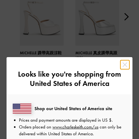
MICHELLE 踝帶高跟涼鞋
MICHELLE 真皮踝帶高跟
MI
涼鞋
涼鞋
Looks like you're shopping from
United States of America
分享
Shop our United States of America site
Prices and payment amounts are displayed in
US $
.
Orders placed on
www.charleskeith.com/us
can only be
近期發表
delivered within United States of America.