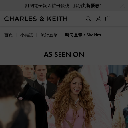
…
…
訂閱電子報 & 註冊帳號，解鎖
九折優惠*
首頁
小雜誌
流行直擊
時尚直擊：Shakira
AS SEEN ON