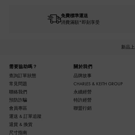
免費標準運送
消費滿額*即刻享受
新品
Site footer
需要協助嗎？
關於我們
查詢訂單狀態
品牌故事
常見問題
CHARLES & KEITH GROUP
聯絡我們
永續經營
預防詐騙
特許經營
會員專區
聯盟行銷
運送 & 訂單追蹤
退貨 & 換貨
尺寸指南