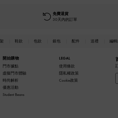
免費退貨
30天內的訂單
上架
鞋款
包款
銀包
配件
送禮
編輯
開始購物
LEGAL
門市據點
使用條款
虛擬門市體驗
隱私權政策
時尚解析
Cookie政策
優惠活動
Student Beans