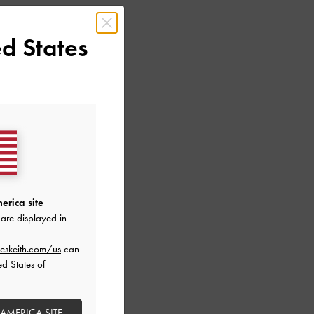
d States
erica site
are displayed in
eskeith.com/us
can
真皮踝帶高跟涼鞋
ed States of
 AMERICA SITE