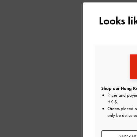
Looks l
Shop our Hong Ko
Prices and paym
HK $
.
Orders placed 
MICHELLE 踝帶
only be deliver
SHOP HO