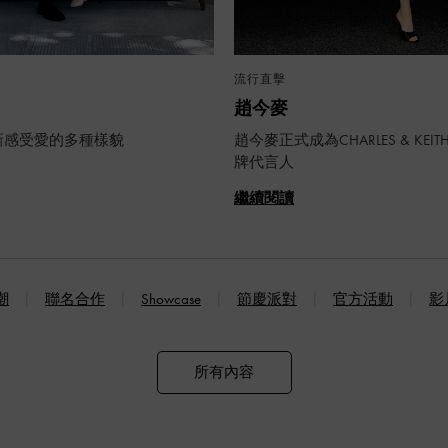
流行直擊
趙今麥
新感受愛的多種樣貌
趙今麥正式成為CHARLES & KEI
牌代言人
繼續閱讀
潮
聯名合作
Showcase
節慶派對
官方活動
影
所有內容