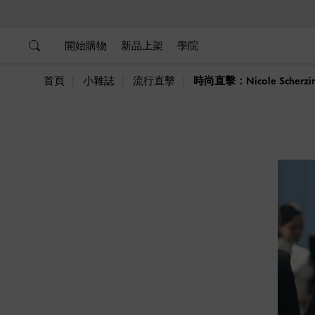
…
…
開始購物
新品上架
學院
首頁
小雜誌
流行直擊
時尚直擊：Nicole Scherzin