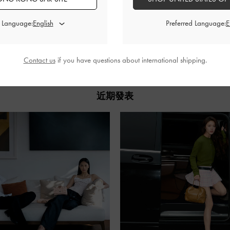
d Language:
Preferred Language:
分享
Contact us
if you have questions about international shipping.
近期發表