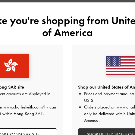
推薦款式
ike you're shopping from
Unite
of America
ng SAR site
Shop our United States of Am
ent amounts are displayed in
Prices and payment amounts 
US $
.
on
www.charleskeith.com/hk
can
Orders placed on
www.charl
高跟涼鞋
MICHELLE 真皮踝帶高跟涼鞋
MICHELLE 
ed within Hong Kong SAR.
only be delivered within Unit
America.
NG KONG SAR SITE
SHOP UNITED STATES OF