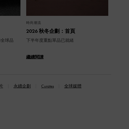
時尚潮流
2026 秋冬企劃：首頁
TH全球品
下半年度重點單品已就緒
繼續閱讀
片
永續企劃
Curates
全球媒體