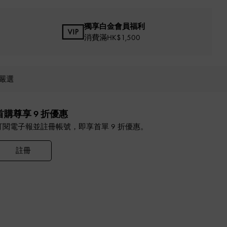
獨享白金會員福利
消費滿HK$1,500
嚴選
首購尊享 9 折優惠
訂閱電子報並註冊帳號，即享首單 9 折優惠。
註冊