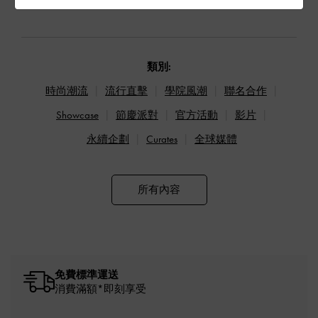
類別:
時尚潮流
流行直擊
學院風潮
聯名合作
Showcase
節慶派對
官方活動
影片
永續企劃
Curates
全球媒體
所有內容
免費標準運送
消費滿額*即刻享受