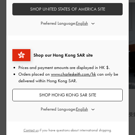
SHOP UNITED STATES OF AMERICA SITE
Preferred Language:
Shop our Hong Kong SAR site
Prices and payment amounts are displayed in
HK $
.
Orders placed on
www.charleskeith.com/hk
can only be
delivered within Hong Kong SAR.
SHOP HONG KONG SAR SITE
時尚潮流
時尚潮流
BED OF BOWS
七夕
Preferred Language:
Lay the perfect foundation for your everyday
七夕，重新感受
wardrobe
繼續閱讀
Contact us
if you have questions about international shipping.
繼續閱讀