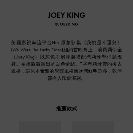
JOEY KING
@JOEYKING
美國影視串流平台Hulu原創影集《我們是幸運兒》
(We Were The Lucky Ones)紐約首映會上，演員喬伊金
（Joey King）以灰色削肩洋裝搭配
瑪莉珍鞋
俏麗現
身。裙襬微微露出的白色蕾絲、T字瑪莉珍帶的復古
風格，讓原本素雅的學院風格層次感鮮明許多，乾淨
卻令人印象深刻。
推薦款式