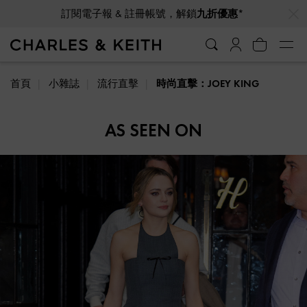
…
…
訂閱電子報 & 註冊帳號，解鎖
九折優惠*
首頁
小雜誌
流行直擊
時尚直擊：JOEY KING
AS SEEN ON