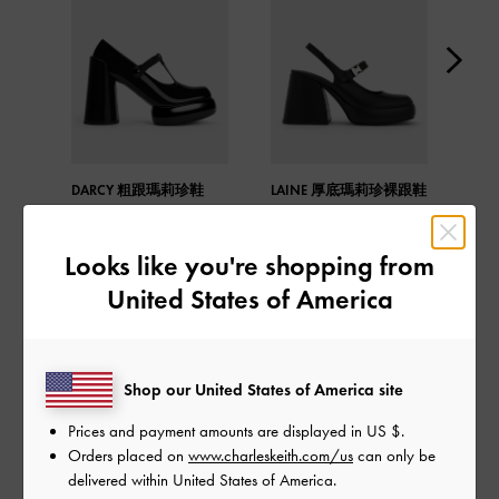
DARCY 粗跟瑪莉珍鞋
LAINE 厚底瑪莉珍裸跟鞋
T字
Looks like you're shopping from
United States of America
分享
Shop our United States of America site
Prices and payment amounts are displayed in
US $
.
Orders placed on
www.charleskeith.com/us
can only be
近期發表
delivered within United States of America.