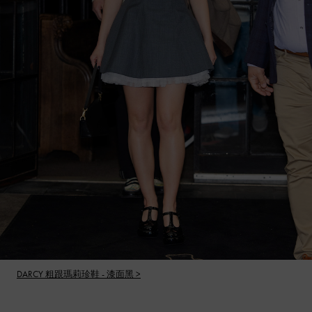
DARCY 粗跟瑪莉珍鞋 - 漆面黑 >