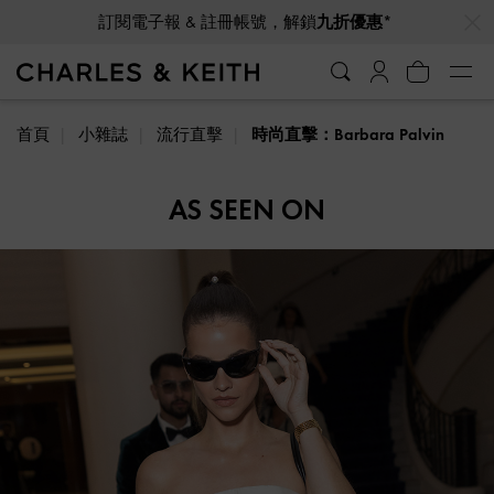
…
…
訂閱電子報 & 註冊帳號，解鎖
九折優惠*
首頁
小雜誌
流行直擊
時尚直擊：Barbara Palvin
AS SEEN ON