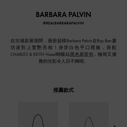
BARBARA PALVIN
@REALBARBARAPALVIN
在坎城影展期間，薇密超模Barbara Palvin在Ray-Ban慶
功派對上驚艷亮相！身穿白色平口禮服，搭配
CHARLES & KEITH Hazel蝴蝶結
黑色肩背包
，極簡又優
雅的光彩令人目不轉睛。
推薦款式