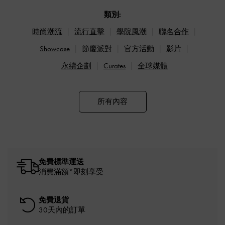
類別:
時尚潮流
流行直擊
學院風潮
聯名合作
Showcase
節慶派對
官方活動
影片
永續企劃
Curates
全球媒體
所有內容
免費標準運送
消費滿額*即刻享受
免費退貨
30天內的訂單