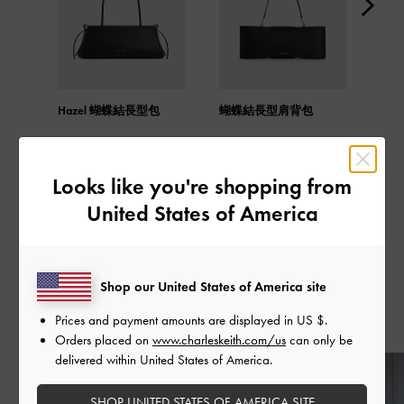
Hazel 蝴蝶結長型包
蝴蝶結長型肩背包
Ke
Looks like you're shopping from
United States of America
分享
Shop our United States of America site
Prices and payment amounts are displayed in
US $
.
近期發表
Orders placed on
www.charleskeith.com/us
can only be
delivered within United States of America.
SHOP UNITED STATES OF AMERICA SITE