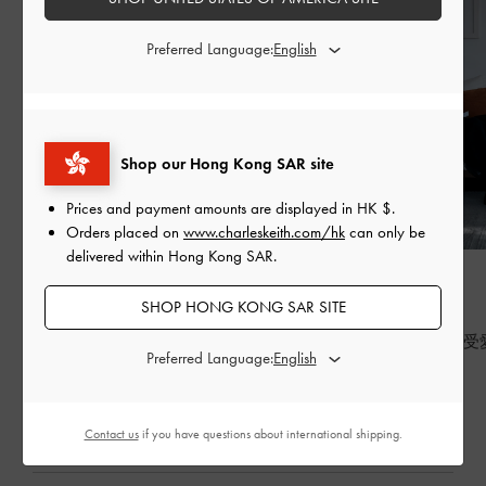
Preferred Language:
Shop our Hong Kong SAR site
Prices and payment amounts are displayed in
HK $
.
Orders placed on
www.charleskeith.com/hk
can only be
delivered within Hong Kong SAR.
時尚潮流
時尚潮流
BED OF BOWS
七夕
SHOP HONG KONG SAR SITE
Lay the perfect foundation for your everyday
七夕，重新感受
Preferred Language:
wardrobe
繼續閱讀
繼續閱讀
Contact us
if you have questions about international shipping.