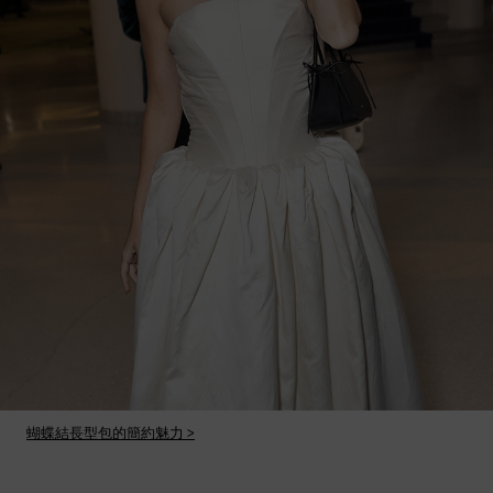
蝴蝶結長型包的簡約魅力 >