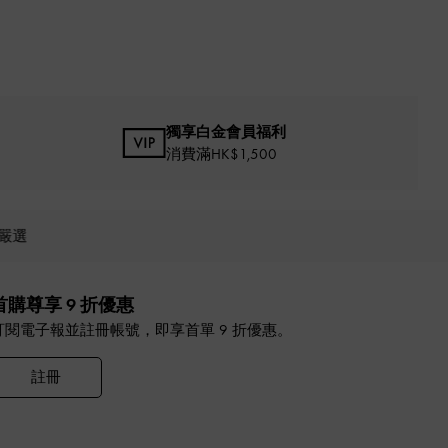
獨享白金會員福利
消費滿HK$1,500
嚴選
首購尊享 9 折優惠
訂閱電子報並註冊帳號，即享首單 9 折優惠。
註冊