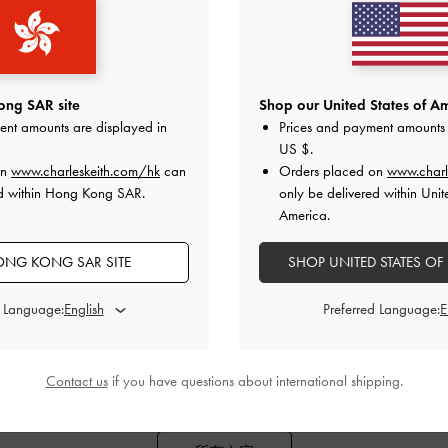
ng SAR site
Shop our United States of Am
ent amounts are displayed in
Prices and payment amounts 
US $
.
流行直擊
on
www.charleskeith.com/hk
can
Orders placed on
www.charl
趙今麥
ed within Hong Kong SAR.
only be delivered within Unit
America.
新感受愛的多種樣貌
趙今麥正式成為CHARLES & KEI
牌代言人
NG KONG SAR SITE
SHOP UNITED STATES OF
繼續閱讀
d Language:
Preferred Language:
潮
聯名合作
Showcase
節慶派對
官方活動
影
Contact us
if you have questions about international shipping.