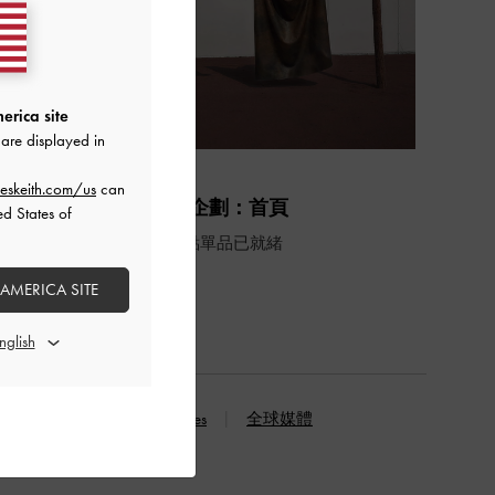
erica site
are displayed in
時尚潮流
eskeith.com/us
can
2026 秋冬企劃：首頁
ed States of
TH全球品
下半年度重點單品已就緒
 AMERICA SITE
繼續閱讀
片
永續企劃
Curates
全球媒體