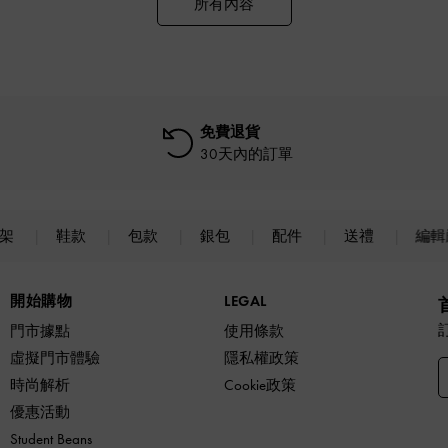
所有內容
免費退貨
30天內的訂單
上架
鞋款
包款
銀包
配件
送禮
編輯
開始購物
LEGAL
門市據點
使用條款
虛擬門市體驗
隱私權政策
時尚解析
Cookie政策
優惠活動
Student Beans