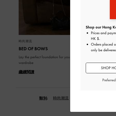
Shop our Hong Ko
Prices and paym
HK $
.
時尚潮流
時尚潮流
Orders placed 
BED OF BOWS
七夕
only be deliver
Lay the perfect foundation for your everyday
七夕，重
wardrobe
SHOP HO
繼續閱讀
繼續閱讀
Preferre
時尚潮流
流行直擊
學院風
類別: