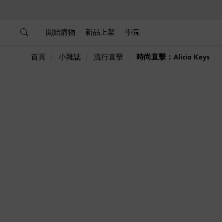
…
…
開始購物
新品上架
學院
首頁
小雜誌
流行直擊
時尚直擊：Alicia Keys