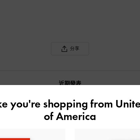
分享
近期發表
ike you're shopping from
Unite
of America