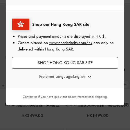
Shop our Hong Kong SAR site
Prices and payment amounts are displayed in
HK $
.
Orders placed on
www.charleskeith.com/hk
can only be
delivered within Hong Kong SAR.
SHOP HONG KONG SAR SITE
Preferred Language:
Contact us
if you have questions about international shipping.
Briella 細跟夾腳拖鞋
-
奶油色
Briella 細跟夾腳拖鞋
-
黑色特別款
HK$499.00
HK$499.00