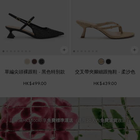
草編尖頭裸跟鞋
-
黑色特別款
交叉帶夾腳細跟拖鞋
-
柔沙色
HK$499.00
HK$439.00
訂單滿HK$500即享
免費標準運送
（適用30天內
免費退貨
政策）