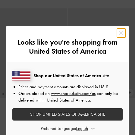
Looks like you're shopping from
United States of America
Shop our United States of America site
Prices and payment amounts are displayed in
US $
.
Orders placed on
www.charleskeith.com/us
can only be
delivered within United States of America.
Fergie 編織托特包
-
混色
Fergie 托特包
-
黑銀
SHOP UNITED STATES OF AMERICA SITE
HK$899.00
HK$739.00
Preferred Language: