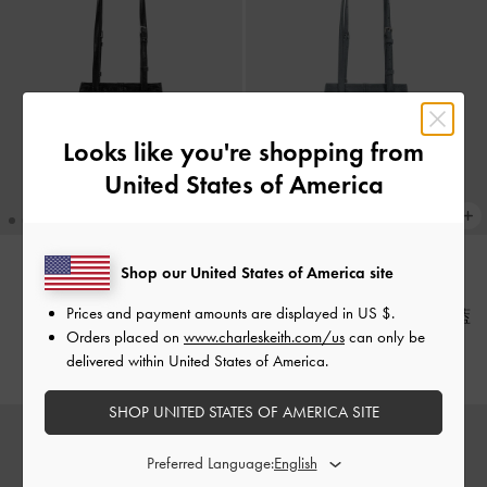
Looks like you're shopping from
United States of America
Shop our United States of America site
新貨上市
新貨上市
Prices and payment amounts are displayed in
US $
.
Noane 托特包
-
黑銀
Noane 仿麂皮托特包
-
煙燻藍
Orders placed on
www.charleskeith.com/us
can only be
HK$569.00
HK$599.00
delivered within United States of America.
SHOP UNITED STATES OF AMERICA SITE
Preferred Language: