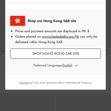
Shop our Hong Kong SAR site
Prices and payment amounts are displayed in
HK $
.
Orders placed on
www.charleskeith.com/hk
can only be
delivered within Hong Kong SAR.
SHOP HONG KONG SAR SITE
Preferred Language:
新貨上市
新貨上市
Scottie 小型托特包
-
灰褐色
Atwood 鏈條流浪包
-
刷舊棕
HK$669.00
HK$699.00
Contact us
if you have questions about international shipping.