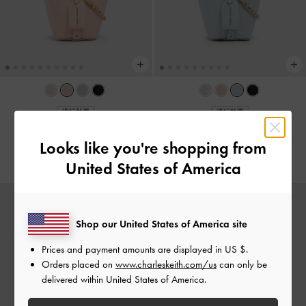
流行熱賣
流行熱賣
Duo 小型水桶包
-
淡粉色
Duo 小型水桶包
-
海鹽藍
Looks like you're shopping from
HK$539.00
HK$539.00
United States of America
Shop our United States of America site
Prices and payment amounts are displayed in
US $
.
Orders placed on
www.charleskeith.com/us
can only be
delivered within United States of America.