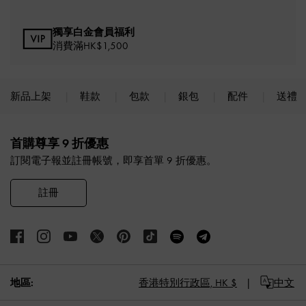
獨享白金會員福利
消費滿HK$1,500
新品上架
鞋款
包款
銀包
配件
送禮
Site footer
首購尊享 9 折優惠
訂閱電子報並註冊帳號，即享首單 9 折優惠。
註冊
地區:
香港特別行政區,
HK $
中文