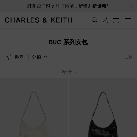
…
…
訂閱電子報 & 註冊帳號，解鎖
九折優惠*
訂閱電子報 & 註冊帳號，解鎖
九折優惠*
DUO 系列女包
分類
篩選
三欄
9件商品