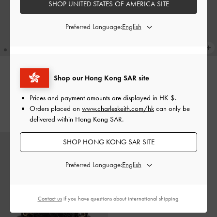
SHOP UNITED STATES OF AMERICA SITE
Preferred Language:
Shop our Hong Kong SAR site
Duo 兩用後背包
-
奶油色
流行熱賣
Duo 小型水桶包
-
黑色
Prices and payment amounts are displayed in
HK $
.
HK$699.00
Orders placed on
www.charleskeith.com/hk
can only be
HK$539.00
delivered within Hong Kong SAR.
SHOP HONG KONG SAR SITE
Preferred Language:
Contact us
if you have questions about international shipping.