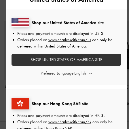
猜你喜歡
Shop our United States of America site
Prices and payment amounts are displayed in
US $
.
Orders placed on
www.charleskeith.com/us
can only be
delivered within United States of America.
SHOP UNITED STATES OF AMERICA SITE
Preferred Language:
Chance 金屬釦水桶包
-
Agatha 粗鍊拼接肩背包
Aubrielle 鱷
黑色
-
黑色
-
黑色
Shop our Hong Kong SAR site
HK$669.00
HK$469.00
HK$539.0
Prices and payment amounts are displayed in
HK $
.
Orders placed on
www.charleskeith.com/hk
can only be
delivered within Hong Kong SAR.