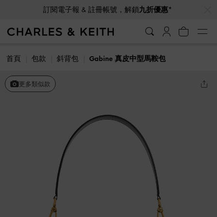
…
…
訂閱電子報 & 註冊帳號，解鎖
九折優惠*
首頁
包款
斜背包
Gabine 真皮中型馬鞍包
更多類似款