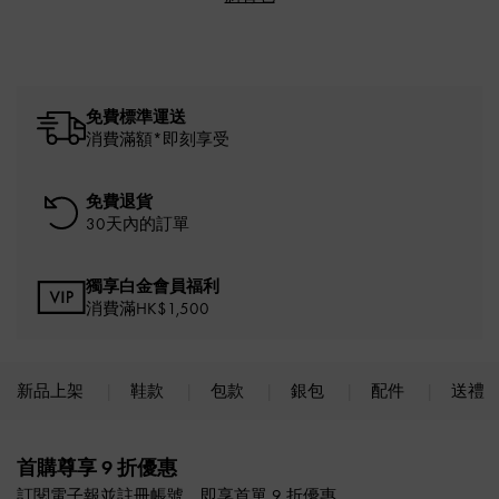
免費標準運送
消費滿額*即刻享受
免費退貨
30天內的訂單
獨享白金會員福利
消費滿HK$1,500
新品上架
鞋款
包款
銀包
配件
送禮
Site footer
首購尊享 9 折優惠
訂閱電子報並註冊帳號，即享首單 9 折優惠。