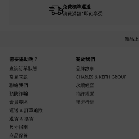
免費標準運送
消費滿額*即刻享受
新品
Site footer
需要協助嗎？
關於我們
查詢訂單狀態
品牌故事
常見問題
CHARLES & KEITH GROUP
聯絡我們
永續經營
預防詐騙
特許經營
會員專區
聯盟行銷
運送 & 訂單追蹤
退貨 & 換貨
尺寸指南
商品保養