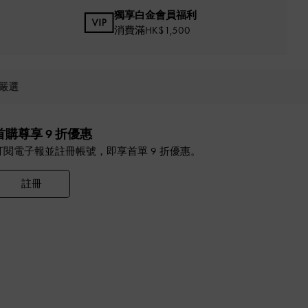
獨享白金會員福利
消費滿HK$1,500
嚴選
首購尊享 9 折優惠
訂閱電子報並註冊帳號，即享首單 9 折優惠。
註冊