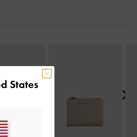
Next
d States