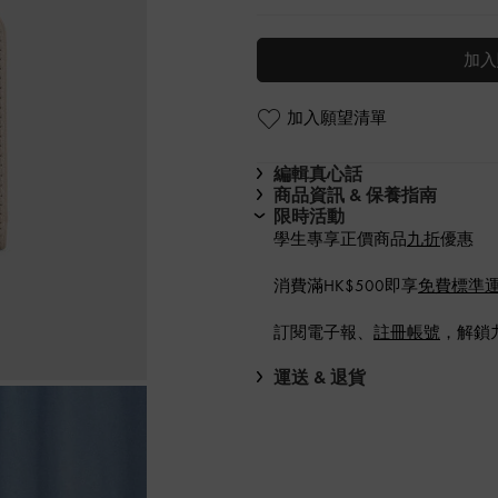
加入
加入願望清單
編輯真心話
商品資訊 & 保養指南
限時活動
學生專享正價商品
九折
優惠
消費滿HK$500即享
免費標準
訂閱電子報、
註冊帳號
，解鎖
運送 & 退貨