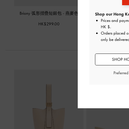
Briony 弧形摺疊短銀包
-
燕麥色
Briony 長銀包
-
Shop our Hong Ko
Prices and paym
HK$299.00
HK$369.
HK $
.
Orders placed 
only be deliver
SHOP HO
Preferre