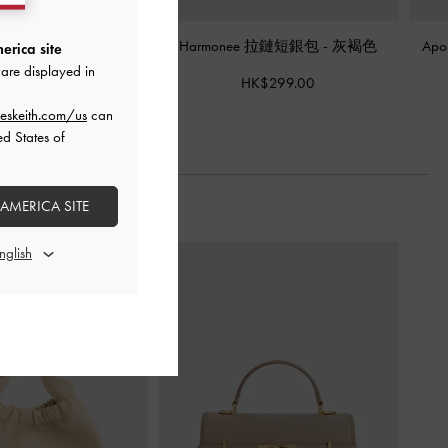
igh 短銀包
-
灰褐色
Harmonee 拉鏈短銀包
-
灰褐色
Ap
erica site
are displayed in
K$339.00
HK$299.00
eskeith.com/us
can
ed States of
 AMERICA SITE