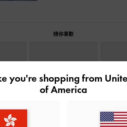
猜你喜歡
ike you're shopping from
Unite
of America