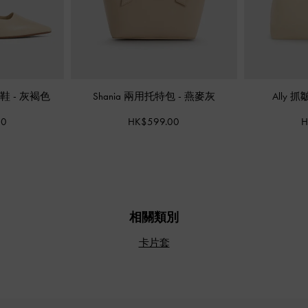
跟鞋
-
灰褐色
Shania 兩用托特包
-
燕麥灰
Ally
00
HK$599.00
H
相關類別
卡片套