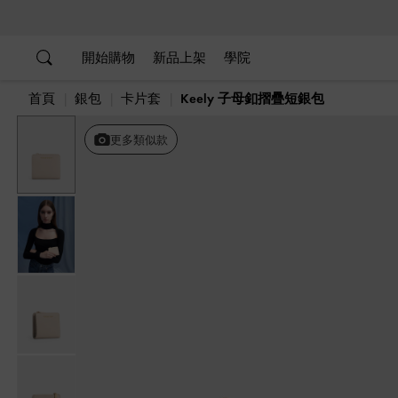
…
…
開始購物
新品上架
學院
首頁
銀包
卡片套
Keely 子母釦摺疊短銀包
更多類似款