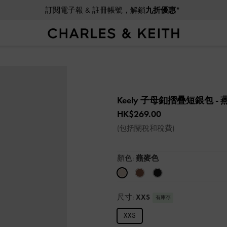
訂閱電子報 & 註冊帳號，解鎖
九折優惠*
Keely 子母釦摺疊短銀包
-
HK$269.00
(包括關稅和稅費)
顏色:
燕麥色
尺寸:
XXS
有庫存
XXS