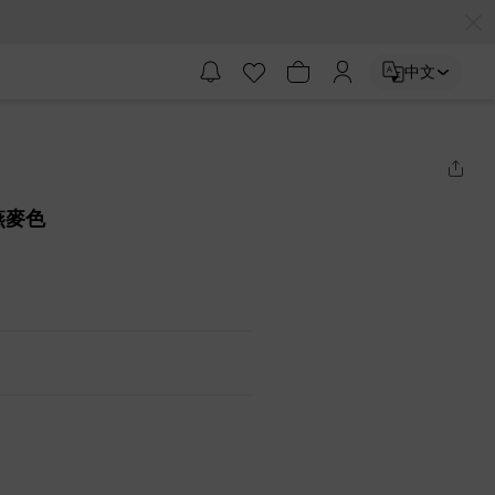
中文
 燕麥色