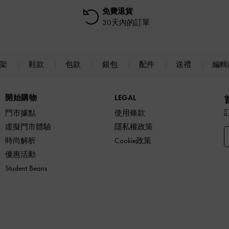
免費退貨
30天內的訂單
上架
鞋款
包款
銀包
配件
送禮
編輯
開始購物
LEGAL
門市據點
使用條款
虛擬門市體驗
隱私權政策
時尚解析
Cookie政策
優惠活動
Student Beans