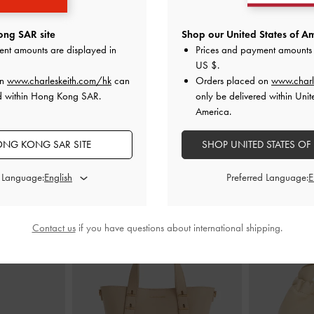
燕麥色
Dulcie 拉鍊長銀包
-
燕麥色
Everle
ng SAR site
Shop our United States of Am
ent amounts are displayed in
Prices and payment amounts 
00
HK$339.00
H
US $
.
on
www.charleskeith.com/hk
can
Orders placed on
www.charl
ed within Hong Kong SAR.
only be delivered within Unit
America.
NG KONG SAR SITE
SHOP UNITED STATES OF
推薦搭配
d Language:
Preferred Language:
Contact us
if you have questions about international shipping.