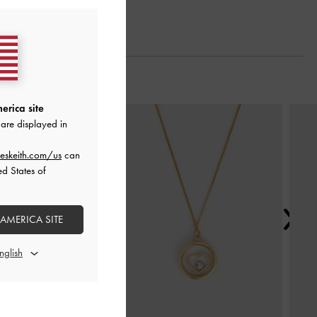
erica site
Next
are displayed in
eskeith.com/us
can
ed States of
 AMERICA SITE