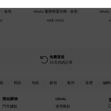
針
-
金色
Athalia 薑餅精靈吊飾
-
金色
Athal
00
HK$119.00
H
免費退貨
30天內的訂單
上架
鞋款
包款
銀包
配件
送禮
編輯
開始購物
LEGAL
門市據點
使用條款