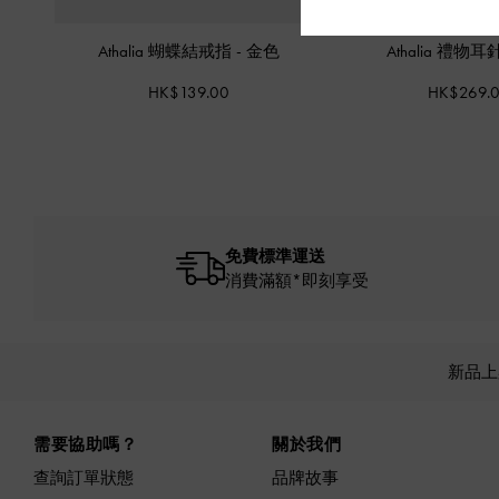
Athalia 蝴蝶結戒指
-
金色
Athalia 禮物耳
HK$139.00
HK$269.
免費標準運送
消費滿額*即刻享受
新品
Site footer
需要協助嗎？
關於我們
查詢訂單狀態
品牌故事