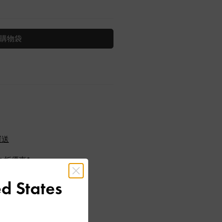
購物袋
運送
九折優惠*
d States