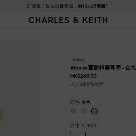
訂閱電子報 & 註冊帳號，解鎖
九折優惠*
官網限定
Athalia 薑餅精靈耳墜
- 金色
HK$269.00
(包括關稅和稅費)
顏色:
金色
尺寸:
R
有庫存