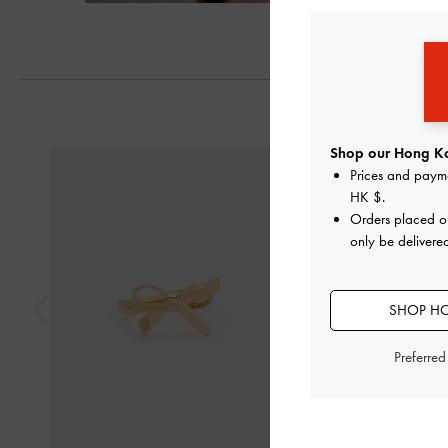
Shop our Hong Ko
Previous
Prices and paym
HK $
.
Orders placed 
only be deliver
SHOP HO
Preferre