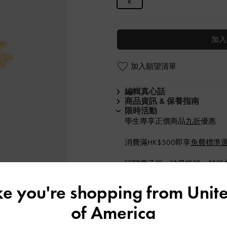
R
加入
加入願望清單
編輯真心話
商品資訊 & 保養指南
限時活動
學生專享正價商品
九折
優惠
消費滿HK$500即享
免費標準
訂閱電子報、
註冊帳號
，解鎖
運送 & 退貨
ike you're shopping from
Unite
of America