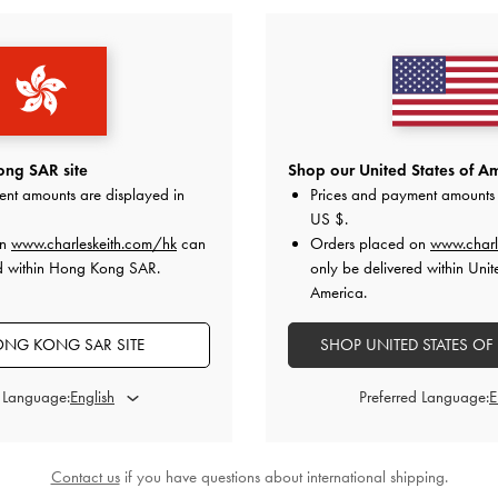
猜你喜歡
ng SAR site
Shop our United States of Am
ent amounts are displayed in
Prices and payment amounts 
US $
.
on
www.charleskeith.com/hk
can
Orders placed on
www.charl
ed within Hong Kong SAR.
only be delivered within Unit
America.
NG KONG SAR SITE
SHOP UNITED STATES OF
d Language:
Preferred Language:
Contact us
if you have questions about international shipping.