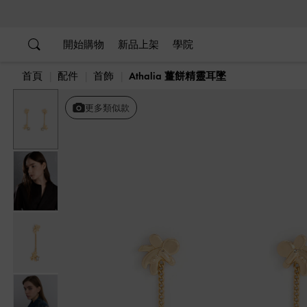
…
…
開始購物
新品上架
學院
首頁
配件
首飾
Athalia 薑餅精靈耳墜
更多類似款