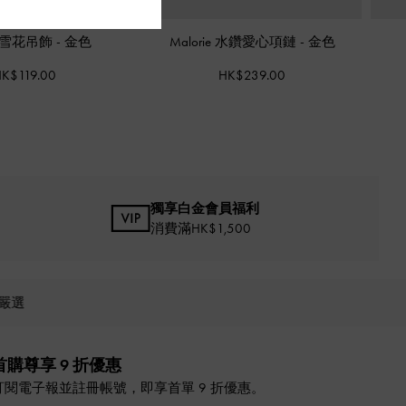
ia 雪花吊飾
-
金色
Malorie 水鑽愛心項鏈
-
金色
K$119.00
HK$239.00
獨享白金會員福利
消費滿HK$1,500
嚴選
首購尊享 9 折優惠
訂閱電子報並註冊帳號，即享首單 9 折優惠。