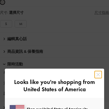
尺寸:
選擇尺寸
尺寸指南
S
M
編輯真心話
商品資訊 & 保養指南
限時活動
學生專享正價商品
九折
優惠
Looks like you're shopping from
消費滿HK$500即享
免費標準運送
United States of America
訂閱電子報、
註冊帳號
，解鎖九折優惠*
運送 & 退貨
Shop our United States of America site