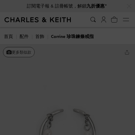
…
…
訂閱電子報 & 註冊帳號，解鎖
九折優惠*
首頁
配件
首飾
Corrine 珍珠鍊條戒指
更多類似款