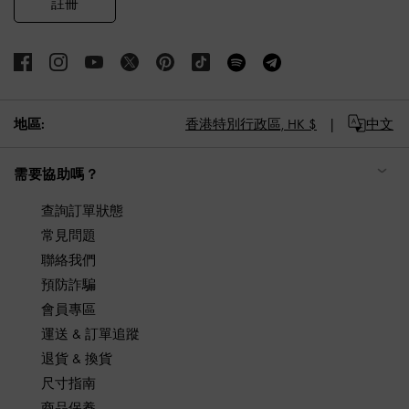
註冊
地區:
香港特別行政區,
HK $
中文
需要協助嗎？
查詢訂單狀態
常見問題
聯絡我們
預防詐騙
會員專區
運送 & 訂單追蹤
退貨 & 換貨
尺寸指南
商品保養