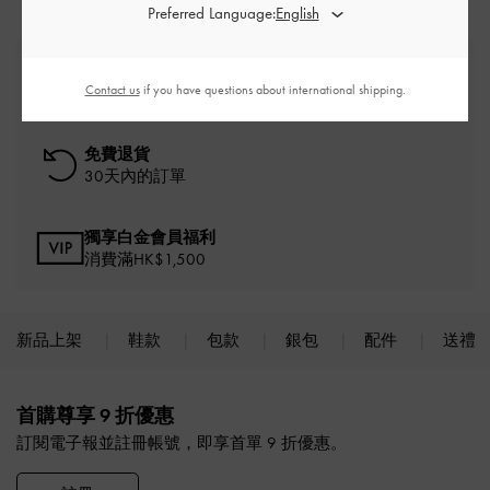
Preferred Language:
免費標準運送
Contact us
if you have questions about international shipping.
消費滿額*即刻享受
免費退貨
30天內的訂單
獨享白金會員福利
消費滿HK$1,500
新品上架
鞋款
包款
銀包
配件
送禮
Site footer
首購尊享 9 折優惠
訂閱電子報並註冊帳號，即享首單 9 折優惠。