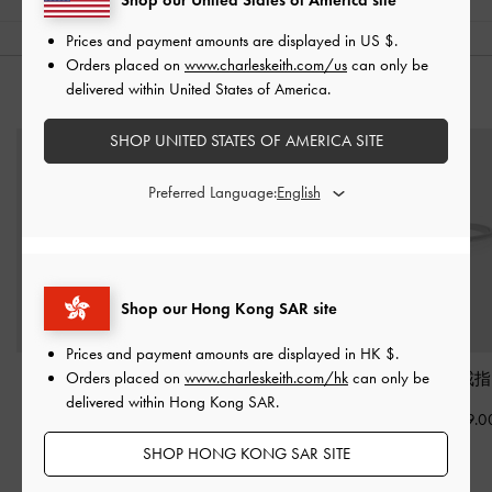
Prices and payment amounts are displayed in
US $
.
Orders placed on
www.charleskeith.com/us
can only be
delivered within United States of America.
猜你喜歡
SHOP UNITED STATES OF AMERICA SITE
Preferred Language:
Shop our Hong Kong SAR site
Prices and payment amounts are displayed in
HK $
.
Orders placed on
www.charleskeith.com/hk
can only be
Donora 手鏈
-
銀色
Everest 繁星水晶戒指
-
Everest 水晶戒
delivered within Hong Kong SAR.
銀色
HK$269.00
HK$139.0
HK$169.00
SHOP HONG KONG SAR SITE