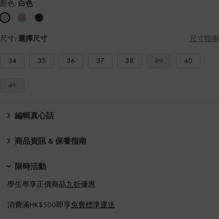
顏色:
白色
尺寸:
選擇尺寸
尺寸指南
34
35
36
37
38
39
40
41
編輯真心話
商品資訊 & 保養指南
限時活動
學生專享正價商品
九折
優惠
消費滿HK$500即享
免費標準運送