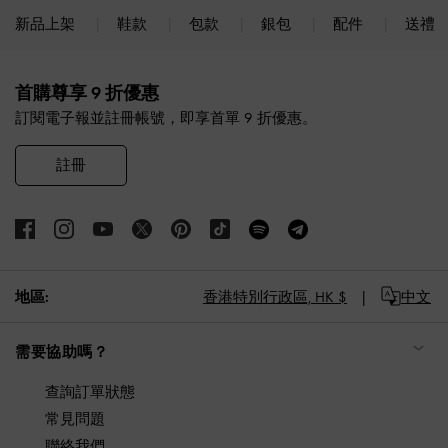
新品上架
鞋款
包款
銀包
配件
送禮
Site footer
首購尊享 9 折優惠
訂閱電子報並註冊帳號，即享首單 9 折優惠。
註冊
地區:
香港特別行政區,
HK $
中文
需要協助嗎？
查詢訂單狀態
常見問題
聯絡我們