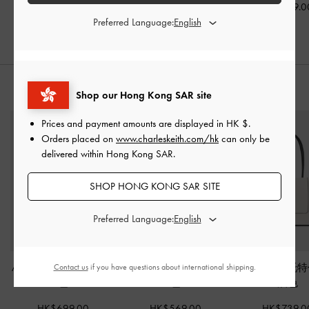
HK$699.00
HK$469.0
Preferred Language:
HK$699.00
推薦搭配
Shop our Hong Kong SAR site
Prices and payment amounts are displayed in
HK $
.
Orders placed on
www.charleskeith.com/hk
can only be
delivered within Hong Kong SAR.
SHOP HONG KONG SAR SITE
Preferred Language:
Albany 刺繡迷你包
-
白
Rene 手提托特包
-
奶油
Daylla 手提托
Contact us
if you have questions about international shipping.
色
色
油色
HK$699.00
HK$569.00
HK$739.0