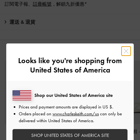
訂閱電子報、
註冊帳號
，解鎖九折優惠*
運送 & 退貨
猜你喜歡
Looks like you're shopping from
United States of America
Shop our United States of America site
Prices and payment amounts are displayed in
US $
.
Orders placed on
www.charleskeith.com/us
can only be
delivered within United States of America.
Jessy 繞踝蝴蝶結高跟
水鑽釦高跟涼鞋
-
白色
花朵細跟拖鞋
SHOP UNITED STATES OF AMERICA SITE
涼鞋
-
白色