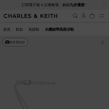
…
…
訂閱電子報 & 註冊帳號，解鎖
九折優惠*
首頁
鞋款
高跟鞋
水鑽細帶高跟涼鞋
更多類似款