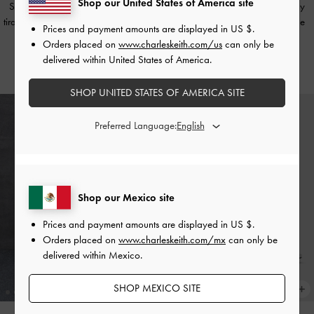
Shop our United States of America site
Sandalias Arden metalizadas con
Sandalias tipo pulsera de cuero y
tiras onduladas y talón descubierto
-
satén metalizado con adornos de
Prices and payment amounts are displayed in
US $
.
Plateado
cristal
-
Plateado
Orders placed on
www.charleskeith.com/us
can only be
delivered within United States of America.
US$56.00
US$86.00
SHOP UNITED STATES OF AMERICA SITE
Preferred Language:
Shop our Mexico site
Prices and payment amounts are displayed in
US $
.
Orders placed on
www.charleskeith.com/mx
can only be
delivered within Mexico.
SHOP MEXICO SITE