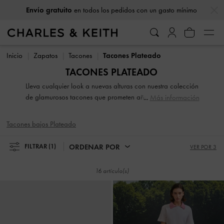
…
…
Envío gratuito
en todos los pedidos con un gasto mínimo
Envío gratuito
en todos los pedidos con un gasto mínimo
Inicio
Zapatos
Tacones
Tacones Plateado
TACONES PLATEADO
Lleva cualquier look a nuevas alturas con nuestra colección
de glamurosos tacones que prometen añadir impacto visual
Más información
a todos tus conjuntos. Desde elegantes tacones de aguja a
robustas plataformas, nuestra colección de zapatos altos y
Tacones bajos Plateado
tacones bajos es la mejor manera de hacer una entrada
espectacular.
ORDENAR POR
FILTRAR
(1)
VER POR 3
16 artículo(s)