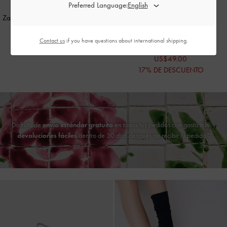
Preferred Language:
Zapatos de tacón de aguja D'Orsay
Mules de tacón de aguja con
con punta metálica
-
Plateado
lentejuelas
-
Plateado
Contact us
if you have questions about international shipping.
US$66.00
US$59.00
US$49.00
17% DE DESCUENTO
Disfruta de
envío estándar gratuito
en todos tus pedidos con gasto mín. y
devoluciones fáciles
dentro de 30 días después de recibir tu pedido*