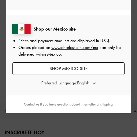
Pequeñas Billeteras
Shop our Mexico site
Envío estándar gratuita
Prices and payment amounts are displayed in
US $
.
En todos los pedidos con gasto mínimo*
Orders placed on
www.charleskeith.com/mx
can only be
delivered within Mexico.
Devoluciones fáciles
Dentro de los 30 días posteriores al pedido
SHOP MEXICO SITE
Disfruta de beneficios exclusivos
Preferred Language:
Cuando crees una cuenta
Contact us
if you have questions about international shipping.
NOVEDADES
ZAPATOS
BOLSOS
CARTERAS
A
Site footer
INSCRÍBETE HOY