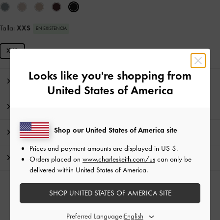
Talla:
XXS
EN EXISTENCIA
XXS
Looks like you're shopping from
Nota del editor
United States of America
Detalles de los artículos e instrucciones de cuidado
Shop our United States of America site
Promociones
Prices and payment amounts are displayed in
US $
.
Envío y Devoluciones
Orders placed on
www.charleskeith.com/us
can only be
delivered within United States of America.
CATEGORÍAS RELACIONADAS
SHOP UNITED STATES OF AMERICA SITE
Pequeñas Billeteras Negro
Carteras Negro
Preferred Language: