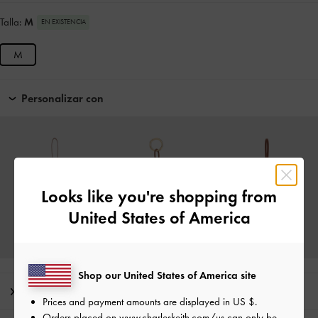
Talla:
M
EN EXISTENCIA
M
Personalizar con
Looks like you're shopping from
United States of America
Shop our United States of America site
Nota del editor
Prices and payment amounts are displayed in
US $
.
Orders placed on
www.charleskeith.com/us
can only be