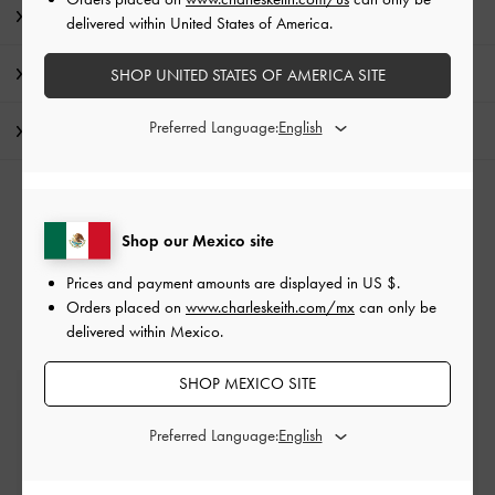
Detalles de los artículos e instrucciones de cuidado
delivered within United States of America.
Promociones
SHOP UNITED STATES OF AMERICA SITE
Preferred Language:
Envío y Devoluciones
CATEGORÍAS RELACIONADAS
Shop our Mexico site
Bolsos Neutro
Bolsas Bomboneras
Prices and payment amounts are displayed in
US $
.
Orders placed on
www.charleskeith.com/mx
can only be
delivered within Mexico.
SHOP MEXICO SITE
Envío estándar gratuita
En todos los pedidos con gasto mínimo*
Preferred Language:
Devoluciones fáciles