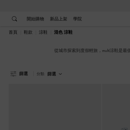
…
…
開始購物
新品上架
學院
首頁
鞋款
涼鞋
混色 涼鞋
從城市探索到度假輕旅，multi涼鞋
篩選
篩選
分類: