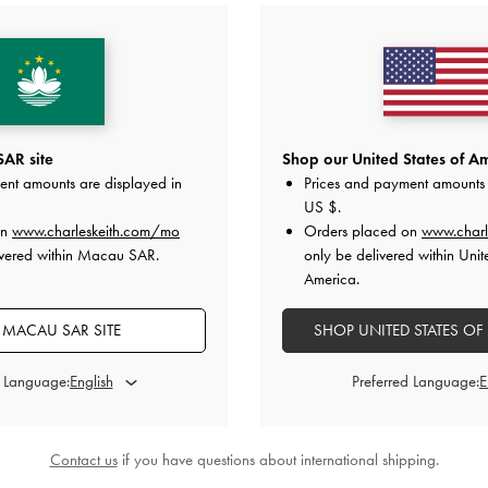
AR site
Shop our United States of Am
ent amounts are displayed in
Prices and payment amounts 
US $
.
on
www.charleskeith.com/mo
Orders placed on
www.charl
ivered within Macau SAR.
only be delivered within Unit
America.
 MACAU SAR SITE
SHOP UNITED STATES OF
d Language:
Preferred Language:
Contact us
if you have questions about international shipping.
牛毛寬編織涼鞋
-
混色