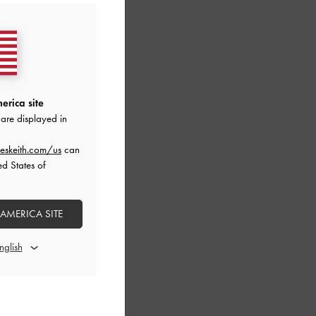
erica site
are displayed in
eskeith.com/us
can
ed States of
 AMERICA SITE