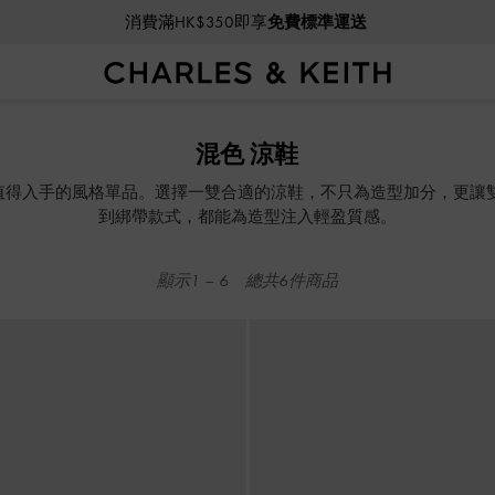
消費滿HK$350即享
免費標準運送
消費滿HK$350即享
免費標準運送
混色 涼鞋
是最值得入手的風格單品。選擇一雙合適的涼鞋，不只為造型加分，更
到綁帶款式，都能為造型注入輕盈質感。
顯示
1
–
6
總共
6
件商品