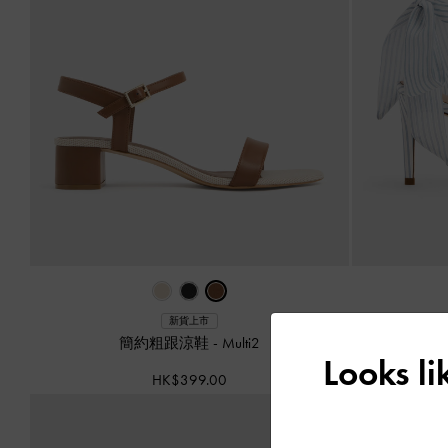
Eli
新貨上市
簡約粗跟涼鞋
-
Multi2
Looks l
HK$399.00