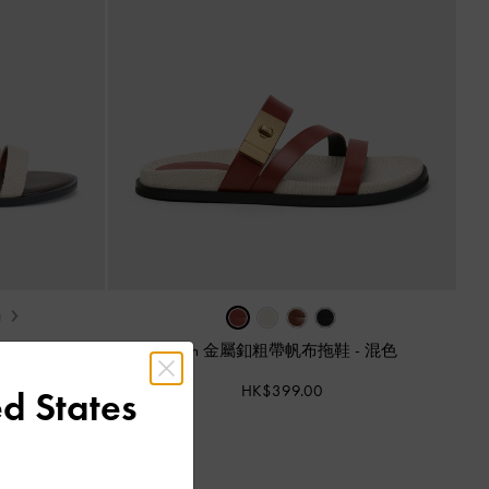
›
色
Aelin 金屬釦粗帶帆布拖鞋
-
混色
HK$399.00
d States