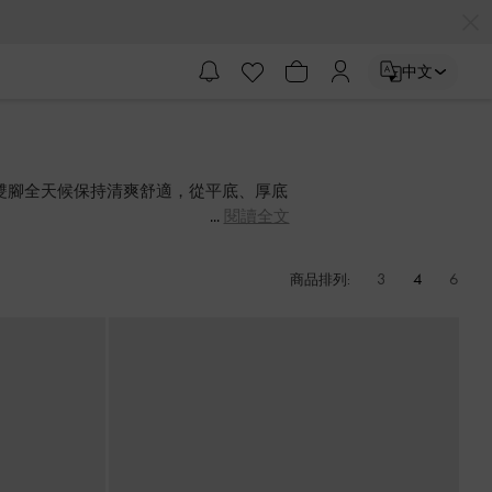
中文
讓雙腳全天候保持清爽舒適，從平底、厚底
閱讀全文
3
4
6
商品排列: