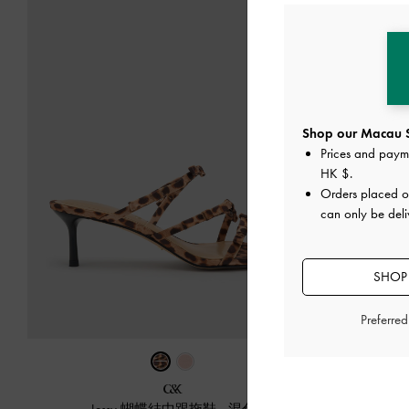
Shop our Macau S
Prices and paym
HK $
.
Orders placed 
can only be del
SHOP
Preferre
Jessy 蝴蝶結中跟拖鞋
-
混色
小