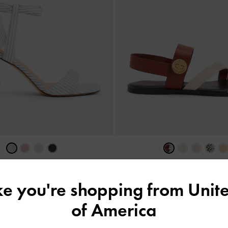
‹
ana 蝴蝶結綁帶細跟鞋
-
混色
Yara 寬帶涼鞋
-
混
HK$469.00
HK$439.00
ike you're shopping from
Unite
of America