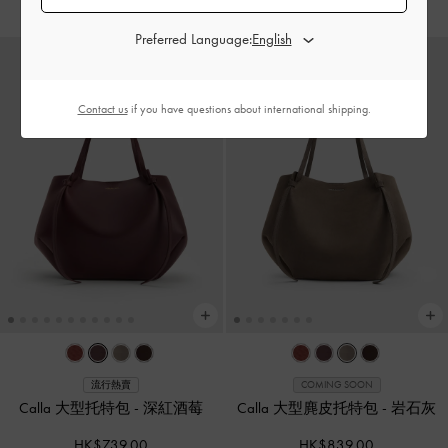
Preferred Language:
Contact us
if you have questions about international shipping.
流行熱賣
COMING SOON
Calla 大型托特包
-
深紅酒莓
Calla 大型麂皮托特包
-
岩石灰
HK$739.00
HK$839.00