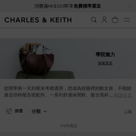
…
…
消費滿HK$350即享
免費標準運送
消費滿HK$350即享
免費標準運送
學院魅力
探索更多
從開學第一天到期末考都適用，想成為校園裡的酷女孩，不能錯
過這些時髦百搭配件。一系列舒適休閒鞋、復古瑪莉珍鞋，以及
閱讀全文
能輕鬆收納筆電的大容量托特包和後背包，不僅是校園必備的機
能性單品，更是展現個人魅力的穿搭關鍵。
分類
篩選
三欄
174件商品