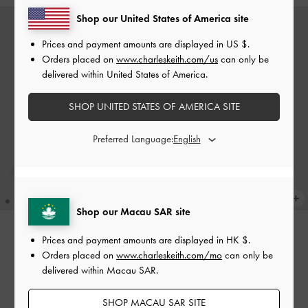
Shop our United States of America site
Prices and payment amounts are displayed in
US $
.
Orders placed on
www.charleskeith.com/us
can only be
delivered within United States of America.
SHOP UNITED STATES OF AMERICA SITE
Preferred Language:
Shop our Macau SAR site
Prices and payment amounts are displayed in
HK $
.
Calla 拼接托特包
-
磚紅色
新貨上市
Orders placed on
www.charleskeith.com/mo
can only be
Noane 後背包
-
黑銀
delivered within Macau SAR.
HK$739.00
HK$699.00
SHOP MACAU SAR SITE