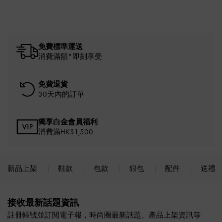
免費標準運送
消費滿額*即刻享受
免費退貨
30天內的訂單
獨享白金會員福利
消費滿HK$1,500
新品上架
鞋款
包款
銀包
配件
送禮
Site footer
接收最新話題資訊
註冊帳號並訂閱電子報，時尚圈最新話題、產品上架資訊等