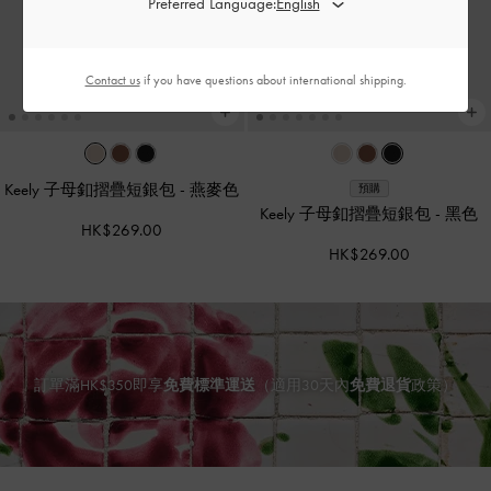
Preferred Language:
Contact us
if you have questions about international shipping.
Keely 子母釦摺疊短銀包
-
燕麥色
預購
Keely 子母釦摺疊短銀包
-
黑色
HK$269.00
HK$269.00
訂單滿HK$350即享
免費標準運送
（適用30天內
免費退貨
政策）