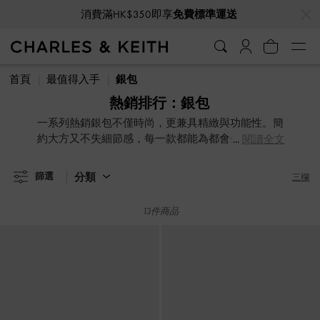
…
…
消費滿HK$350即享
免費標準運送
消費滿HK$350即享
免費標準運送
首頁
最值得入手
銀包
熱銷排行：銀包
一系列熱銷銀包不僅時尚，更兼具精緻與功能性。簡
約大方又不失細節感，每一款都能為都會生活帶來無
閱讀全文
與倫比的時尚體驗～立即選購，讓你的每一天更加精
彩！
分類
篩選
三欄
13件商品