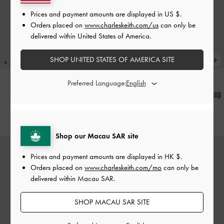
Prices and payment amounts are displayed in
US $
.
Orders placed on
www.charleskeith.com/us
can only be
delivered within United States of America.
SHOP UNITED STATES OF AMERICA SITE
Preferred Language:
Apfra 卡片套
-
黑色
Keely 子母釦摺疊短銀包
-
深咖啡
HK$269.00
HK$269.00
Shop our Macau SAR site
Prices and payment amounts are displayed in
HK $
.
Orders placed on
www.charleskeith.com/mo
can only be
delivered within Macau SAR.
SHOP MACAU SAR SITE