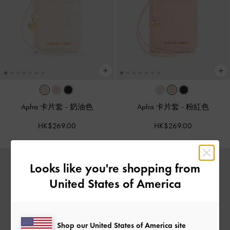
Apfra 卡片套
-
奶油色
Apfra 卡片套
-
粉紅色
HK$269.00
HK$269.00
Looks like you're shopping from
United States of America
Shop our United States of America site