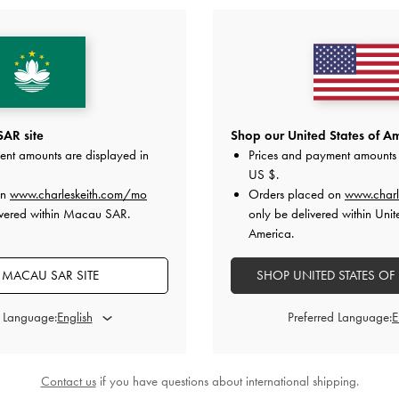
新貨上市
新貨上市
簡約粗跟涼鞋
-
Multi2
蝴蝶結細跟拖鞋
-
膚
HK$399.00
HK$439.00
AR site
Shop our United States of Am
ent amounts are displayed in
Prices and payment amounts 
US $
.
on
www.charleskeith.com/mo
Orders placed on
www.charl
單滿HK$350即享
免費標準運送
（適用30天內
免費退貨
政
ivered within Macau SAR.
only be delivered within Unit
America.
 MACAU SAR SITE
SHOP UNITED STATES OF
d Language:
Preferred Language:
Contact us
if you have questions about international shipping.