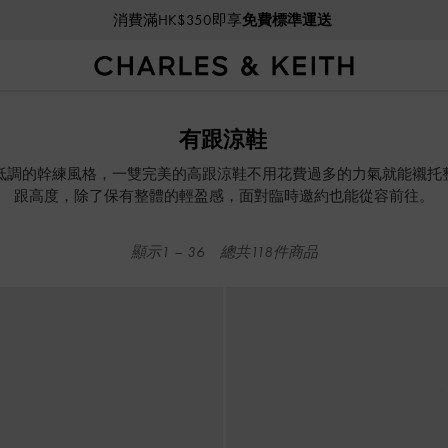
消費滿HK$350即享
免費標準運送
消費滿HK$350即享
免費標準運送
有跟涼鞋
低調的幹練風格，一雙完美的高跟涼鞋不用花費過多的力氣就能襯托
跟高度，除了保有整體的輕盈感，面對臨時邀約也能從容前往。
顯示
1
–
36
總共
118
件商品