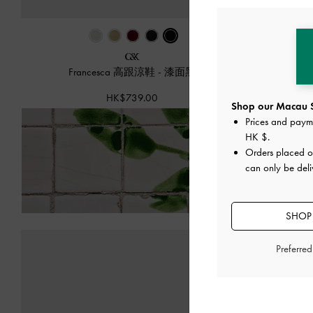
Francesca 高跟涼鞋
-
漆面黑
HK$739.00
Shop our Macau S
Prices and paym
HK $
.
Orders placed 
訂
can only be del
SHOP
Preferre