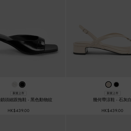
新貨上市
新貨上市
lda 鎖頭細跟拖鞋
-
黑色動物紋
幾何帶涼鞋
-
石灰
HK$439.00
HK$439.00