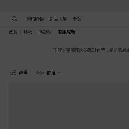
…
…
開始購物
新品上架
學院
首頁
鞋款
高跟鞋
有跟涼鞋
不管是華麗浮誇的派對造型，還是素雅
篩選
篩選
分類: