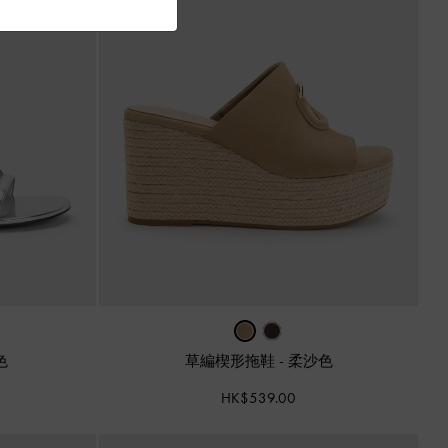
色
草編楔形拖鞋
-
柔沙色
HK$539.00