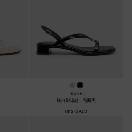
新貨上市
白
幾何帶涼鞋
-
亮面黑
HK$439.00