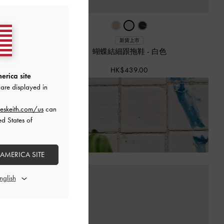
新貨上市
色
蝴蝶結細跟拖鞋
-
白色
HK$439.00
erica site
are displayed in
eskeith.com/us
can
策）
ed States of
 AMERICA SITE