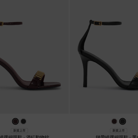
新貨上市
新貨上市
繞踝細跟鞋
-
酒紅動物紋
鏈帶繞踝細跟鞋
-
黑