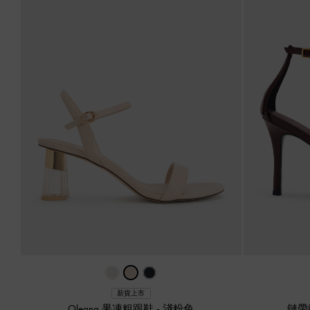
新貨上市
Oleana 果凍粗跟鞋
-
淺粉色
鏈帶