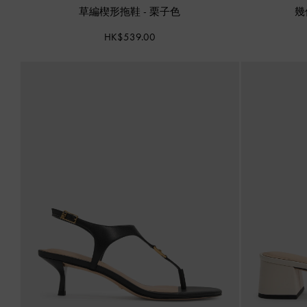
草編楔形拖鞋
-
栗子色
幾
HK$539.00