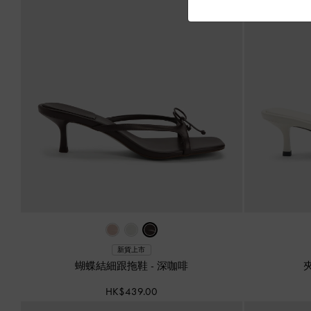
新貨上市
蝴蝶結細跟拖鞋
-
深咖啡
HK$439.00