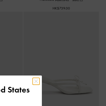
HK$739.00
d States