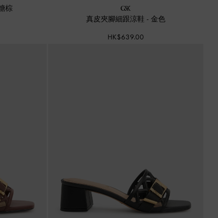
糖棕
真皮夾腳細跟涼鞋
-
金色
HK$639.00