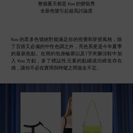
整個夏天都是 Koa 的變裝秀
全新色號引起超高討論度
Koa 的眾多色號絕對能滿足你的視覺和穿搭風格，除
了百搭又必備的中性色調之外，亮色系更是今年夏季
的最新焦點。在簡約包身輪廓以及T字夾腳涼鞋中加
入 Koa 方釦，多了標誌性元素的點綴成功締造存在
感，讓你不必在實用與時髦之間遊走不定。