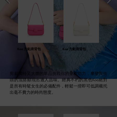
Koa 方釦肩背包
Koa 方釦肩背包
剪裁獨特又大膽的單品挑戰你的穿衣功力，摩登與街
頭的混搭顯現出過人品味。經典不朽的黑色Koa絕對
是所有時髦女生的必備配件，輕鬆一揹即可低調襯托
出毫不費力的時尚態度。