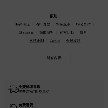
類別:
時尚潮流
流行直擊
學院風潮
聯名合作
Showcase
節慶派對
官方活動
影片
永續企劃
Curates
全球媒體
所有內容
免費標準運送
消費滿額*即刻享受
免費退貨