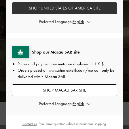
SHOP UNITED STATES OF AMERICA SITE
Preferred Language:
Shop our Macau SAR site
Prices and payment amounts are displayed in
HK $
.
Koa 方釦小廢包
Koa 方釦小廢包
Orders placed on
www.charleskeith.com/mo
can only be
delivered within Macau SAR.
SHOP MACAU SAR SITE
白色 Koa 肩背包搭配大地色系裝束的點綴，看起來超
溫柔優雅。穿上萊姆綠涼鞋低調點亮你的日常穿搭，
Preferred Language:
讓你輕鬆駕馭全新的夏季時尚。
Contact us
if you have questions about international shipping.