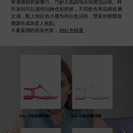
有著微妙的影響力，巧妙又低調地呈現潮流品味。時
尚迷則可以盡情玩轉色彩拼接，不同藍色單品締造層
次感，配上粉紅色小廢包和白色涼鞋，豐富的整體視
覺讓你成為眾人焦點。
今夏最潮的甜美色號：
粉紅色精選
Koa 方釦夾腳涼鞋
Koa 方釦夾腳涼鞋