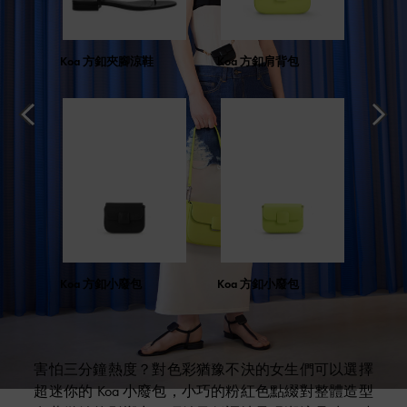
Koa 方釦夾腳涼鞋
Koa 方釦肩背包
Koa 方釦小廢包
Koa 方釦小廢包
害怕三分鐘熱度？對色彩猶豫不決的女生們可以選擇
超迷你的 Koa 小廢包，小巧的粉紅色點綴對整體造型